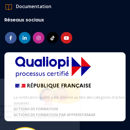
Documentation
Réseaux sociaux
Salut c'est nous...
les Cookies !
La certification qualité a été délivrée au titre des catégories d'action
suivantes :
On a attendu d'être sûrs que le contenu
ACTIONS DE FORMATION
de ce site vous intéresse avant de vous
ACTIONS DE FORMATION PAR APPRENTISSAGE
déranger, mais on aimerait bien vous accompagner pendant
votre visite...
C'est OK pour vous ?