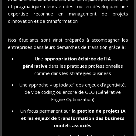
et pragmatique à leurs études tout en développant une
expertise reconnue en management de projets
d’innovation et de transformation.
C
RÉATIVITÉ
Nos étudiants sont ainsi préparés à accompagner les
entreprises dans leurs démarches de transition grâce à :
Imaginer, diverger, échouer pour mieux réussir.
Parce que la créativité s'apprend !
Une
appropriation éclairée de l’IA
générative
dans les pratiques professionnelles
comme dans les stratégies business
Une approche « uptodate" des enjeux d’agentivité,
de vibe coding ou encore de GEO (Générative
Engine Optimization)
Un focus permanent sur
la gestion de projet
s IA
et les enjeux de transformation des business
ESPRIT
C
RITIQUE
models associés
Gérer l'infobésite et les I.A.G., résoudre des problèmes