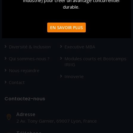
Industrie) pour créer un avantage concurrentiel
durable.
Mission &
MSc en 12/18/24 mois
Pédagogie
MBA spécialisés
EN SAVOIR PLUS
Compétences &
®
Valeurs
Mastères Spécialisés
Diversité & Inclusion
Executive MBA
Qui sommes-nous ?
Modules courts et Bootcamps
IRIIG
Nous rejoindre
Innoverie
Contact
Contactez-nous
Adresse
2 Av. Tony Garnier, 69007 Lyon, France