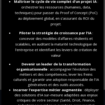
aussi.
Maîtriser le cycle de vie complet d'un projet IA
:
orchestrer les ressources (humaines, data,
techniques) pour passer du Proof of Concept (PoC)
au déploiement global, en s’assurant du ROI du
projet.
Piloter la stratégie de croissance par l'IA
:
concevoir des modèles d'affaires résilients et
scalables, en auditant la maturité technologique de
l'entreprise et identifiant les leviers de création de
C
ONFIANCE
valeur
Connaître et développer ses compétences au service de
Devenir un leader de la transformation
son "ikigai" / projet professionnel.
organisationnelle
: accompagner l'évolution des
Développer une vision optimiste du monde et de l'humanité.
métiers et des compétences, lever les freins
culturels et garantir une adoption responsable de l’IA
génératives et des outils associés.
Incarner l'expertise métier augmentée
: déployer
des solutions d'IA sur-mesure adaptées aux enjeux
Missions et valeurs
Programmes
critiques de votre secteur (Santé, Droit, Finance,