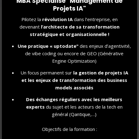
MBA Spécialisé "Management de
Projets IA"
C
OOPÉRATION
Pilotez la
révolution IA
dans l’entreprise, en
devenant
l’architecte de sa transformation
Travailler en équipe, reconnaître la valeur et la
stratégique et organisationnelle !
complémentarité de ses coéquipiers car ensemble, on va
plus loin !
Une pratique « uptodate"
des enjeux d’agentivité,
de vibe coding ou encore de GEO (Générative
Engine Optimization)
Un focus permanent sur
la gestion de projet
s IA
et les enjeux de transformation des business
models associés
Des échanges réguliers avec les meilleurs
experts
du sujet et les acteurs de la tech en
C
OURAGE
général (Qantique,…)
Détermination, sérendipité et résilience pour oser agir.
Objectifs de la formation :
Capacité à mesurer et prendre des risques, ... à les assumer