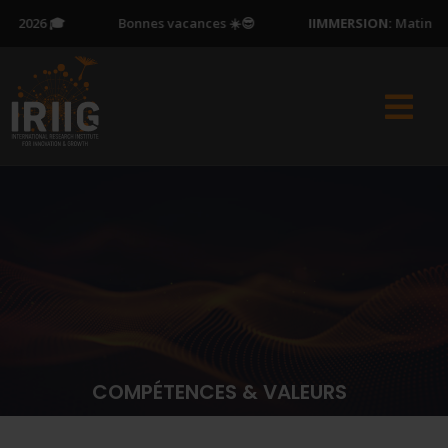
 2026 🎓
Bonnes vacances ☀️😎
IIMMERSION:
Matinée Po
COMPÉTENCES & VALEURS