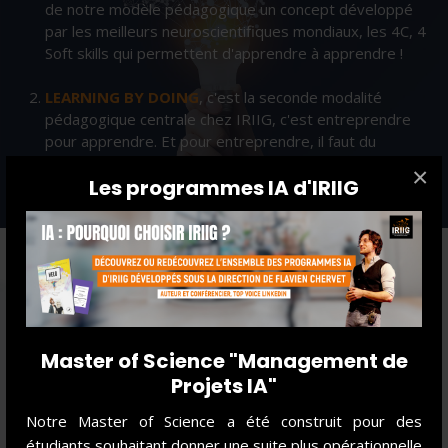
de notre modèle pédagogique un concept développé
par les meilleurs neuroscientifiques mondiaux, les 4C, 4
Soft skills qui permettent d'apprendre à apprendre !
LEARNING BY DOING
, c'est la seconde modalité
pédagogique centrale chez IRIIG, c'est entreprendre
pour apprendre. Et pour entreprendre, il faut du
Courage et de la Confiance !
×
Les programmes IA d'IRIIG
DANS LE RESPECT DE 6
COMPÉTENCES FONDATRICES
communes à nos étudiants, diplômés et entreprises
Master of Science "Management de
partenaires
Projets IA"
Notre Master of Science a été construit pour des
étudiants souhaitant donner une suite plus opérationnelle