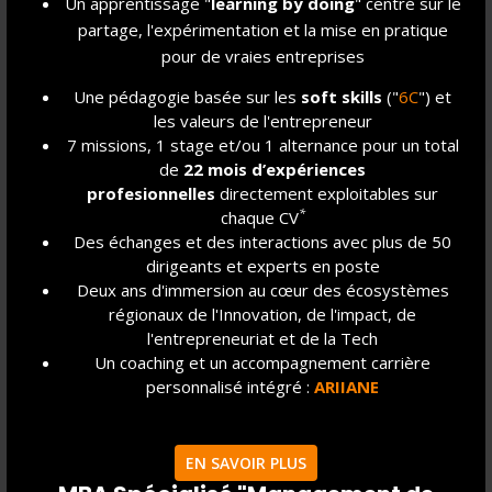
Un apprentissage "
learning by doing
" centré sur le
complexes, prendre du recul et des décisions...
partage, l'expérimentation et la mise en pratique
pour de vraies entreprises
Une pédagogie basée sur les
soft skills
("
6C
") et
les valeurs de l'entrepreneur
7 missions, 1 stage et/ou 1 alternance pour un total
de
22 mois d’expériences
profesionnelles
directement exploitables sur
*
chaque CV
Des échanges et des interactions avec plus de 50
C
OMMUNICATION
dirigeants et experts en poste
Deux ans d'immersion au cœur des écosystèmes
Échanger, convaincre, partager, transmettre ... dans
régionaux de l'Innovation, de l'impact, de
plusieurs langues, à l'oral et à l'écrit.
l'entrepreneuriat et de la Tech
Un coaching et un accompagnement carrière
personnalisé intégré :
ARIIANE
EN SAVOIR PLUS