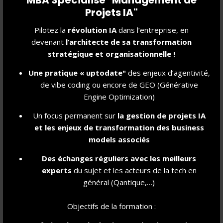
Projets IA"
®
Pilotez la
révolution IA
dans l’entreprise, en
ENJOY IMPACT INNOVATION
devenant
l’architecte de sa transformation
Parce que les transitions nécessaires pour répondre
stratégique et organisationnelle !
aux problématiques écologiques, sociales et sociétales
Une pratique « uptodate"
des enjeux d’agentivité,
ne pourront pas être mises en marche sans innovation,
de vibe coding ou encore de GEO (Générative
nous mettons au cœur de notre pédagogie les notions
Engine Optimization)
d'impact et d'engagement.
Un focus permanent sur
la gestion de projet
s IA
L'innovation, tout comme nos cours, doit être un plaisir.
et les enjeux de transformation des business
C'est pourquoi nous œuvrons également à inspirer,
models associés
challenger et développer la créativité de nos étudiants
au quotidien.
Des échanges réguliers avec les meilleurs
experts
du sujet et les acteurs de la tech en
Ainsi, nous les préparons à être les acteurs des
général (Qantique,…)
solutions de demain en :
Objectifs de la formation :
Les exposant à des dirigeants engagés,