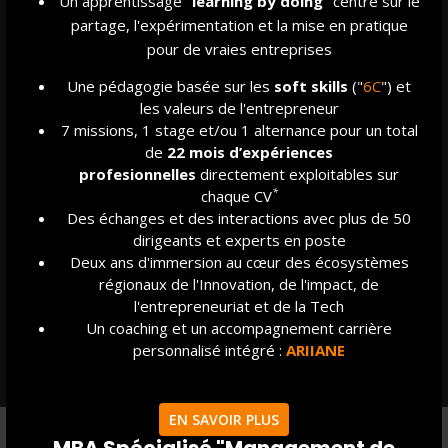
Un apprentissage "
learning by doing
" centré sur le
frein, nous avons mis en place un système de bourses,
partage, l'expérimentation et la mise en pratique
rendu possible aujourd’hui grâce à un effort collectif de
pour de vraies entreprises
l’écosystème IRIIG et notamment à nos intervenants
Une pédagogie basée sur les
soft skills
("
6C
") et
(qui choisissent, pour certains, de ne pas être
les valeurs de l'entrepreneur
rémunérés afin que les coûts pédagogiques soient
7 missions, 1 stage et/ou 1 alternance pour un total
redistribués).
de
22 mois d’expériences
profesionnelles
directement exploitables sur
Ces bourses sont attribuées sur la base de critères
*
chaque CV
sociaux, et peuvent également être destinées aux
Des échanges et des interactions avec plus de 50
porteurs de projets engagés.
dirigeants et experts en poste
Deux ans d'immersion au cœur des écosystèmes
Pour savoir si vous êtes éligible aux bourses IRIIG,
régionaux de l'Innovation, de l'impact, de
merci de
contacter l’équipe des admissions
.
l'entrepreneuriat et de la Tech
Un coaching et un accompagnement carrière
personnalisé intégré :
ARIIANE
EN SAVOIR PLUS
MBA Spécialisé "Management de