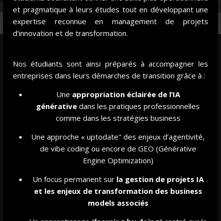
et pragmatique à leurs études tout en développant une
Étudiants Executive MBA, promotion 2023-2024, en soutien à la
Ligne
expertise reconnue en management de projets
Vertuose
, projet éco-solidaire.
d’innovation et de transformation.
Nos étudiants sont ainsi préparés à accompagner les
NOTRE VISION ET PHILOSOPHIE
entreprises dans leurs démarches de transition grâce à :
LONG-TERME :
Une
appropriation éclairée de l’IA
générative
dans les pratiques professionnelles
OUVERTURE SOCIALE ET SOUTIEN AUX
comme dans les stratégies business
ENTREPRENEURS ENGAGÉS
Qui dit croissance inclusive, dit partage de la valeur pour
Une approche « uptodate" des enjeux d’agentivité,
que celle-ci profite au plus grand nombre. Cela
de vibe coding ou encore de GEO (Générative
commence par ouvrir les portes et donner leur chance à
Engine Optimization)
tous les étudiants qui souhaitent nous rejoindre, qui
ainsi pourront eux-mêmes accéder à des postes et
Un focus permanent sur
la gestion de projet
s IA
positions permettant de créer de la valeur et des
et les enjeux de transformation des business
opportunités pour d’autres sur le long-terme.
models associés
Pour que le financement des études ne soit pas un