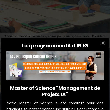
Atelier « Innovation Inclusive », animé par Jean-Baptiste Hibon, Président
Fondateur de Nouvelle Ère, association sensibilisant à la diversité et
×
Les programmes IA d'IRIIG
l’inclusion.
Master of Science "Management de
Projets IA"
Notre Master of Science a été construit pour des
étudiants souhaitant donner une suite plus opérationnelle