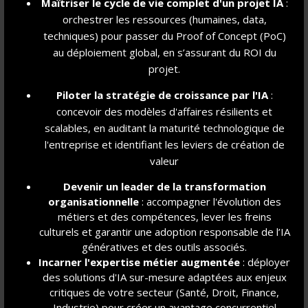
Maîtriser le cycle de vie complet d'un projet IA
:
Les formant à se poser les bonnes questions et
orchestrer les ressources (humaines, data,
toujours remettre en cause les externalités de
techniques) pour passer du Proof of Concept (PoC)
leurs actions et leurs projets,
au déploiement global, en s’assurant du ROI du
projet.
Les poussant à se projeter et réimaginer le
monde et les industries de demain : design
Piloter la stratégie de croissance par l'IA
:
fictions, classes inversées, conférenciers
concevoir des modèles d'affaires résilients et
®
inspirants... et même des ateliers Lego
et pâte
scalables, en auditant la maturité technologique de
à modeler !
l'entreprise et identifiant les leviers de création de
Les sensibilisant aux business models
valeur
responsables : économie circulaire, économie
Devenir un leader de la transformation
sociale et solidaire, business for good,...
organisationnelle
: accompagner l'évolution des
métiers et des compétences, lever les freins
Les questionnant sur leurs propres
culturels et garantir une adoption responsable de l’IA
contradictions, mettant en lumière leurs propres
génératives et des outils associés.
valeurs pour aligner durablement leur projet de
Incarner l'expertise métier augmentée
: déployer
vie et choix professionnels.
des solutions d'IA sur-mesure adaptées aux enjeux
critiques de votre secteur (Santé, Droit, Finance,
Industrie) pour créer un avantage concurrentiel