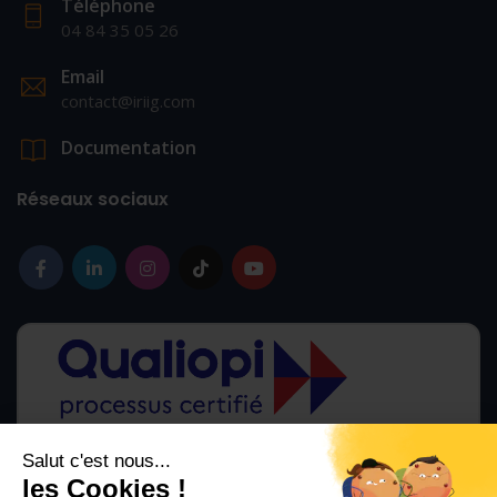
Téléphone
04 84 35 05 26
Email
contact@iriig.com
Documentation
Réseaux sociaux
Salut c'est nous...
les Cookies !
La certification qualité a été délivrée au titre des catégories d'action