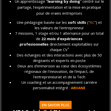
Un apprentissage "
learning by doing
" centré sur le
Les étudiants répondent, dans le cadre d’un projet réel,
partage, l'expérimentation et la mise en pratique
et pour un vrai client, aux problématiques d’innovation
pour de vraies entreprises
Opérationnelles. Ils travaillent en équipe de 3 à 5,
pendant 8 à 12 semaines. Les équipes sont tutorées
Une pédagogie basée sur les
soft skills
("
6C
") et
par un IRIIG’er qui garantit tout à la fois :
les valeurs de l'entrepreneur
7 missions, 1 stage et/ou 1 alternance pour un total
de
22 mois d’expériences
la montée en compétences des étudiants,
profesionnelles
directement exploitables sur
*
chaque CV
l’apport de contenus et de méthodologies,
Des échanges et des interactions avec plus de 50
l’atteinte des objectifs fixés avec et pour le
dirigeants et experts en poste
client.
Deux ans d'immersion au cœur des écosystèmes
régionaux de l'Innovation, de l'impact, de
l'entrepreneuriat et de la Tech
Au nombre de 5 en Master of Science, et de 2 en
Un coaching et un accompagnement carrière
Executive MBA, elles visent à confronter chaque
personnalisé intégré :
ARIIANE
étudiant à la réalité de l’entreprise et à le transformer
en véritable consultant.
EN SAVOIR PLUS