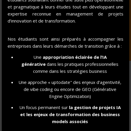
permis d'aboutir aux résultats présentés ».
et pragmatique à leurs études tout en développant une
expertise reconnue en management de projets
Guillaume CARLIER
Executive Director d'ABGI
d’innovation et de transformation.
Nos étudiants sont ainsi préparés à accompagner les
entreprises dans leurs démarches de transition grâce à :
Une
appropriation éclairée de l’IA
générative
dans les pratiques professionnelles
comme dans les stratégies business
Une approche « uptodate" des enjeux d’agentivité,
de vibe coding ou encore de GEO (Générative
Engine Optimization)
Un focus permanent sur
la gestion de projet
s IA
LES MISSIONS DE CONSEIL
et les enjeux de transformation des business
models associés
ÉTUDIANTES