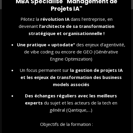
MBA Spécialisé "Management de
Projets IA"
Pilotez la
révolution IA
dans l’entreprise, en
LES IMMERSIONS "COUP DE POUSSE"
devenant
l’architecte de sa transformation
stratégique et organisationnelle !
Chaque promotion s’investit, tout au long de l’année
Une pratique « uptodate"
des enjeux d’agentivité,
académique (10 à 12 mois suivant l’année et le programme),
de vibe coding ou encore de GEO (Générative
auprès d’une association ou d’une fondation de manière à
Engine Optimization)
soutenir durablement ses actions et son développement.
Un focus permanent sur
la gestion de projet
s IA
L’enjeu est que chacun puisse s’
investir dans la vie de la
et les enjeux de transformation des business
cité et s’engager dans la création de lien social.
models associés
En ce faisant, il s’agit pour nous de favoriser la capacité
Des échanges réguliers avec les meilleurs
d’engagement de chacun, de le rendre acteur d’un monde
experts
du sujet et les acteurs de la tech en
qui en a bien besoin...
général (Qantique,…)
Il s’agira également de fonctionner dans la durée en mode
Objectifs de la formation :
projet et en équipe élargie.