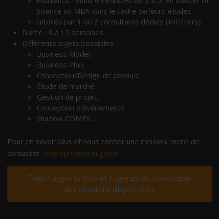
étudiants, réunis en équipes de 3 à 5, en Master of
Science ou MBA dans le cadre de leurs études
tutorés par 1 ou 2 consultants dédiés (IRIIG’ers)
Durée : 8 à 12 semaines
Différents sujets possibles :
Business Model.
Business Plan.
Conception/Design de produit.
Étude de marché.
Gestion de projet.
Conception d’événements
Shadow COMEX, …
Pour en savoir plus et nous confier une mission, merci de
contacter :
entreprises@iriig.com
Télécharger la liste et l’agenda de l’ensemble
des missions disponibles