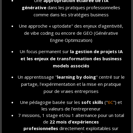
Une
appropriation éclairée de l’IA
générative
dans les pratiques professionnelles
comme dans les stratégies business
Une approche « uptodate" des enjeux d’agentivité,
de vibe coding ou encore de GEO (Générative
Engine Optimization)
Un focus permanent sur
la gestion de projet
s IA
et les enjeux de transformation des business
models associés
Un apprentissage "
learning by doing
" centré sur le
partage, l'expérimentation et la mise en pratique
pour de vraies entreprises
Une pédagogie basée sur les
soft skills
("
6C
") et
les valeurs de l'entrepreneur
7 missions, 1 stage et/ou 1 alternance pour un total
de
22 mois d’expériences
profesionnelles
directement exploitables sur
Échangez avec nos
étudiants ambassadeurs
et notre équipe