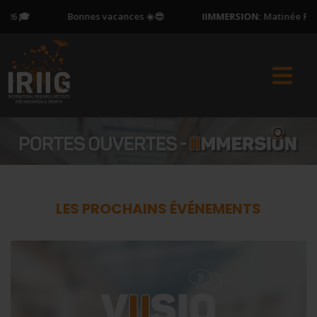
6 🎓
Bonnes vacances ☀️😎
IIMMERSION:
Matinée Portes
LES PROCHAINS ÉVÉNEMENTS