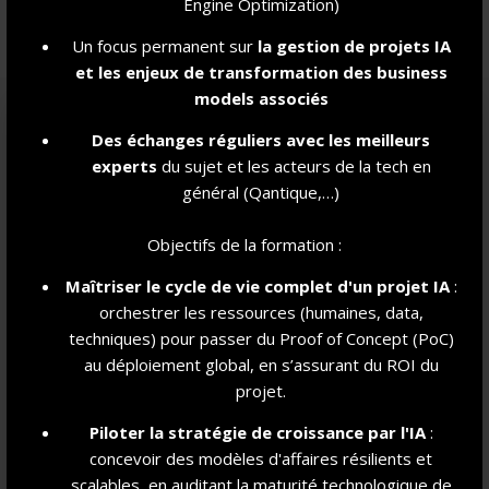
Engine Optimization)
Partagez un moment convivial autour d'un buffet et faites de
Un focus permanent sur
la gestion de projet
s IA
belles rencontres !
et les enjeux de transformation des business
models associés
Des échanges réguliers avec les meilleurs
experts
du sujet et les acteurs de la tech en
général (Qantique,…)
Objectifs de la formation :
Maîtriser le cycle de vie complet d'un projet IA
:
orchestrer les ressources (humaines, data,
techniques) pour passer du Proof of Concept (PoC)
au déploiement global, en s’assurant du ROI du
projet.
Piloter la stratégie de croissance par l'IA
:
concevoir des modèles d'affaires résilients et
scalables, en auditant la maturité technologique de