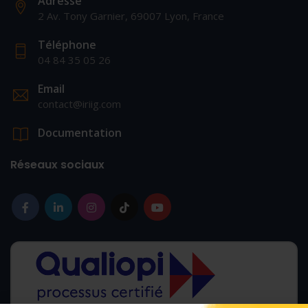
Adresse
2 Av. Tony Garnier, 69007 Lyon, France
Téléphone
04 84 35 05 26
Email
contact@iriig.com
Documentation
Réseaux sociaux