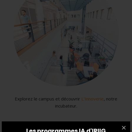
Explorez le campus et découvrir
L'Innoverie
, notre
incubateur.
×
Les programmes IA d'IRIIG