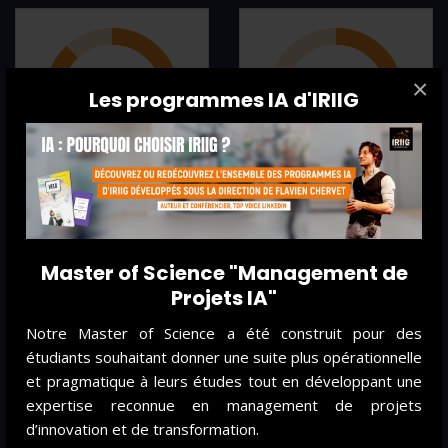
×
88%
50%
Les programmes IA d'IRIIG
des
ENTREPRISES
des
SALARIÉS
souhaitent opérer un
auront besoin d’une
changement de
requalification d’ici
**
***
modèle
2050
Master of Science "Management de
Projets IA"
Notre Master of Science a été construit pour des
étudiants souhaitant donner une suite plus opérationnelle
et pragmatique à leurs études tout en développant une
expertise reconnue en management de projets
d’innovation et de transformation.