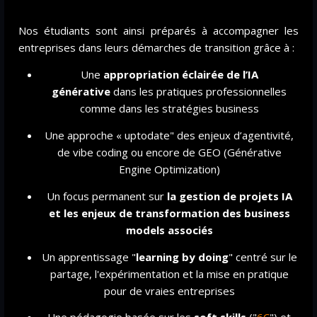
Nos étudiants sont ainsi préparés à accompagner les
entreprises dans leurs démarches de transition grâce à :
Une
appropriation éclairée de l’IA
178 000
générative
dans les pratiques professionnelles
comme dans les stratégies business
Une approche « uptodate" des enjeux d’agentivité,
de vibe coding ou encore de GEO (Générative
Engine Optimization)
OFFRES D'EMPLOI
liées à l’IA publiées en France en
****
2025 - 2026
Un focus permanent sur
la gestion de projet
s IA
et les enjeux de transformation des business
models associés
Un apprentissage "
learning by doing
" centré sur le
partage, l'expérimentation et la mise en pratique
pour de vraies entreprises
Une pédagogie basée sur les
soft skills
("
6C
") et