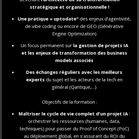
stratégique et organisationnelle !
Une pratique « uptodate"
des enjeux d’agentivité,
de vibe coding ou encore de GEO (Générative
Engine Optimization)
Un focus permanent sur
la gestion de projet
s IA
et les enjeux de transformation des business
models associés
Des échanges réguliers avec les meilleurs
Nos clients missions de conseil
experts
du sujet et les acteurs de la tech en
étudiantes témoignent : Romain Millet,
général (Qantique,…)
co-fondateur SUPER BIRDIE
Jeudi 23 juillet 2026
Objectifs de la formation :
Romain et Fabien Millet sont co-fondateurs
Maîtriser le cycle de vie complet d'un projet IA
:
de Super Birdie, une entreprise qui développe
orchestrer les ressources (humaines, data,
une alternative de mobilité innovante et
techniques) pour passer du Proof of Concept (PoC)
durable : le dirigeable 3.0, baptisé le Colibri. Ce
au déploiement global, en s’assurant du ROI du
véhicule aérien permet de reconnecter les