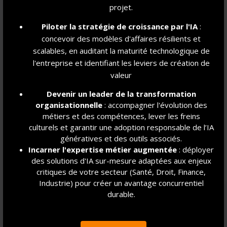
projet.
régions et d'atteindre des zones difficiles
d'accès, sans nécessiter d'infrastructure
Piloter la stratégie de croissance par l'IA
:
majeure au sol, grâce à sa technologie VTOL
concevoir des modèles d'affaires résilients et
(décollage et atterrissage verticaux).
scalables, en auditant la maturité technologique de
l'entreprise et identifiant les leviers de création de
Lire la suite
valeur
Devenir un leader de la transformation
organisationnelle
: accompagner l'évolution des
métiers et des compétences, lever les freins
culturels et garantir une adoption responsable de l’IA
génératives et des outils associés.
Découvrez nos
Incarner l'expertise métier augmentée
: déployer
Prochains événements
des solutions d'IA sur-mesure adaptées aux enjeux
critiques de votre secteur (Santé, Droit, Finance,
Industrie) pour créer un avantage concurrentiel
durable.