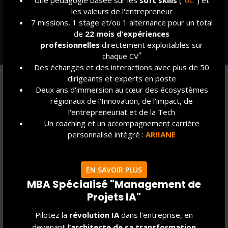
*
World Economic Forum Future of Jobs Report 2025
les valeurs de l'entrepreneur
**
Source Les universités d'été de l'économie de demain 2021
7 missions, 1 stage et/ou 1 alternance pour un total
***
Source Wold Economic Forum 2020
de
22 mois d’expériences
****
Jobs AI Barometer 2025 - 2026 de PwC
profesionnelles
directement exploitables sur
*
chaque CV
Des échanges et des interactions avec plus de 50
dirigeants et experts en poste
Découvrez nos
Deux ans d'immersion au cœur des écosystèmes
Dernières actualités
régionaux de l'Innovation, de l'impact, de
l'entrepreneuriat et de la Tech
Un coaching et un accompagnement carrière
personnalisé intégré :
ARIIANE
EN SAVOIR PLUS
MBA Spécialisé "Management de
Projets IA"
Pilotez la
révolution IA
dans l’entreprise, en
devenant
l’architecte de sa transformation