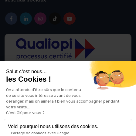
Salut c'est nous...
les Cookies !
La certification qualité a été délivrée au titre des catégories d'action
suivantes :
On a attendu d'être sûrs que le contenu
ACTIONS DE FORMATION
de ce site vous intéresse avant de vous
ACTIONS DE FORMATION PAR APPRENTISSAGE
déranger, mais on aimerait bien vous accompagner pendant
votre visite...
C'est OK pour vous ?
Voici pourquoi nous utilisons des cookies.
Partage de données avec Google