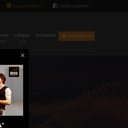
ochain rentrée le 13 octobre 2026 🎓
Bonnes vacances ☀️😎
Documentation
Portes ouvertes
ateur
Campus
Actualités
Candidature
verie
Le II
×
A"