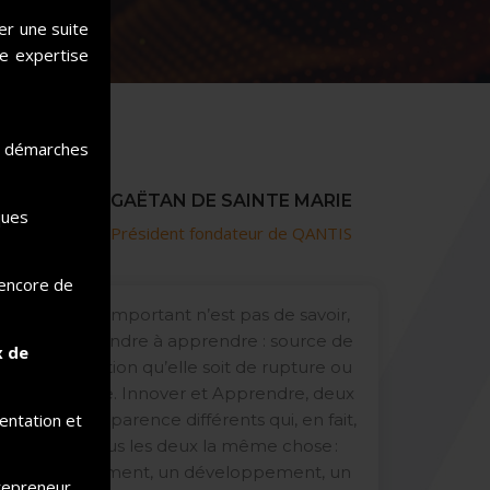
er une suite
ne expertise
rs démarches
GAËTAN DE SAINTE MARIE
ques
Président fondateur de QANTIS
 encore de
Aujourd’hui l’important n’est pas de savoir,
Piloter
mais d’apprendre à apprendre : source de
essenti
x de
toute innovation qu’elle soit de rupture ou
notre c
incrémentale. Innover et Apprendre, deux
tout à l
mentation et
verbes en apparence différents qui, en fait,
tout en
désignent tous les deux la même chose :
talents
un accroissement, un développement, un
Difficil
trepreneur