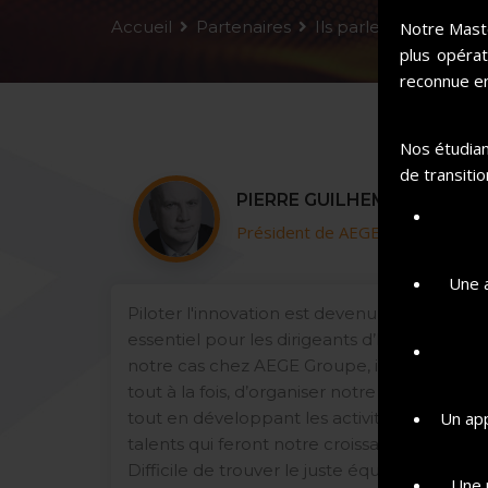
Accueil
Partenaires
Ils parlent de nous
Notre Maste
plus opérat
reconnue en
Nos étudian
de transitio
MARIE
PIERRE GUILHEM
 QANTIS
Président de AEGE Groupe
Une a
savoir,
Piloter l'innovation est devenu un enjeu
urce de
essentiel pour les dirigeants d’ETI. Dans
ture ou
notre cas chez AEGE Groupe, il s’est agi,
e, deux
tout à la fois, d’organiser notre quotidien,
Un app
en fait,
tout en développant les activités et les
ose :
talents qui feront notre croissance future.
nt, un
Difficile de trouver le juste équilibre et de
Une 