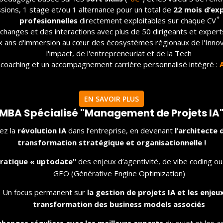
initiatives et des talents. Je suis également
sions, 1 stage et/ou 1 alternance pour un total de
22 mois d’ex
convaincu que l’entreprise du futur se doit
*
profesionnelles
directement exploitables sur chaque CV
être d’être ouverte sur le monde de
changes et des interactions avec plus de 50 dirigeants et exper
 ans d'immersion au cœur des écosystèmes régionaux de l'Innov
l’éducation, et que le dirigeant du futur doit
l'impact, de l'entrepreneuriat et de la Tech
sortir de sa zone de confort pour créer de
coaching et un accompagnement carrière personnalisé intégré :
la valeur. C’était donc une évidence pour
Christian Donzel et moi-même, co-
présidents fondateurs de Visiativ, de
EN SAVOIR PLUS
compter parmi les premiers soutiens et
MBA Spécialisé "Management de Projets IA
partenaires d’IRIIG. La promesse d’IRIIG,
1ère école d’innovation à se créer en
tez la
révolution IA
dans l’entreprise, en devenant
l’architecte 
France, répond exactement à nos besoins
transformation stratégique et organisationnelle !
croissants d’attirer, de fidéliser et former
ratique « uptodate"
des enjeux d’agentivité, de vibe coding o
des talents, et de contribuer au
GEO (Générative Engine Optimization)
développement économique des PME de
croissance de ETI de notre région.
Un focus permanent sur
la gestion de projet
s IA et les enjeu
transformation des business models associés
changes réguliers avec les meilleurs experts
du sujet et les a