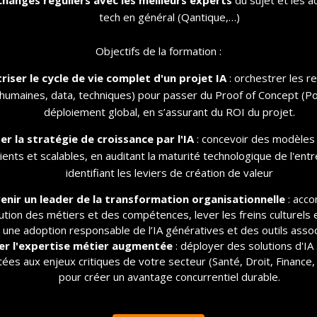
tech en général (Qantique,…)
Objectifs de la formation :
riser le cycle de vie complet d'un projet IA
: orchestrer les r
(humaines, data, techniques) pour passer du Proof of Concept (P
rammes
Contactez-nous
déploiement global, en s’assurant du ROI du projet.
ter la stratégie de croissance par l'IA
: concevoir des modèles 
Adresse
en 12/18/24 mois
lients et scalables, en auditant la maturité technologique de l'entr
2 Av. Tony Garnier, 690
identifiant les leviers de création de valeur
France
pécialisés
enir un leader de la transformation organisationnelle
: acc
Téléphone
®
res Spécialisés
lution des métiers et des compétences, lever les freins culturels 
04 84 35 05 26
une adoption responsable de l’IA génératives et des outils assoc
utive MBA
er l'expertise métier augmentée
: déployer des solutions d'I
Email
ées aux enjeux critiques de votre secteur (Santé, Droit, Finance, 
les courts et Bootcamps
contact@iriig.com
pour créer un avantage concurrentiel durable.
Documentation
erie