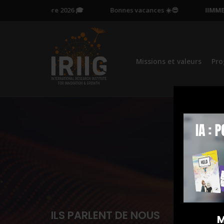
e le 13 octobre 2026 🎓
Bonnes vacances ☀️😎
IIMMERS
Missions et valeurs
Pr
ILS PARLENT DE NOUS
M