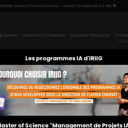
ION:
Matinée Portes Ouvertes - samedi 12 septembre à
10h 🧡
Pr
ogrammes
Relations Entreprises
Executive Education
Incub
L'Inno
Les programmes IA d'IRIIG
aster of Science "Management de Projets I