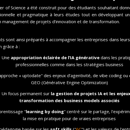
r of Science a été construit pour des étudiants souhaitant donn
ionnelle et pragmatique à leurs études tout en développant u
 management de projets d’innovation et de transformation.
ts sont ainsi préparés à accompagner les entreprises dans leu
n grâce à :
LAURENT FIARD
Une
appropriation éclairée de l’IA générative
dans les prati
Co-Président de Visiativ, Co-
professionnelles comme dans les stratégies business
Fondateur d'Axeleo
pproche « uptodate" des enjeux d’agentivité, de vibe coding ou
GEO (Générative Engine Optimization)
L’innovation est au cœur des dynamiques
que nous accompagnons au sein du
Un focus permanent sur
la gestion de projet
s IA et les enjeu
MEDEF Lyon-Rhône, celles des start-ups,
transformation des business models associés
des PME et ETI, de la French Tech, de la
rentissage "
learning by doing
" centré sur le partage, l'expéri
FrenchFab… et nous encourageons tous
la mise en pratique pour de vraies entreprises
les écosystèmes de l’innovation, qui
favorisent l’irrigation croisée des idées, des
pédagogie basée sur les
soft skills
("
6C
") et les valeurs de l'en