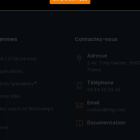
rammes
Contactez-nous
Adresse
en 12/18/24 mois
2 Av. Tony Garnier, 690
France
pécialisés
Téléphone
®
res Spécialisés
04 84 35 05 26
utive MBA
Email
les courts et Bootcamps
contact@iriig.com
Documentation
erie