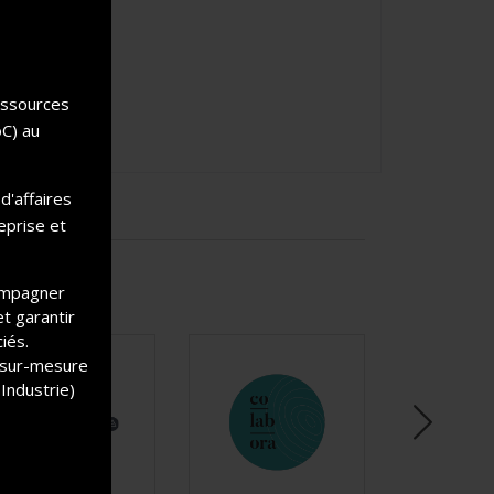
essources
oC) au
d'affaires
eprise et
ompagner
et garantir
iés.
A sur-mesure
Industrie)