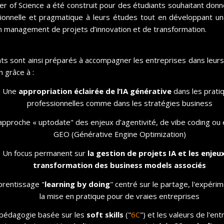
Cultivez et fidélisez les
r of Science a été construit pour des étudiants souhaitant donn
Talents
ionnelle et pragmatique à leurs études tout en développant u
 management de projets d’innovation et de transformation.
ts sont ainsi préparés à accompagner les entreprises dans leu
n grâce à :
Une
appropriation éclairée de l’IA générative
dans les prati
professionnelles comme dans les stratégies business
pproche « uptodate" des enjeux d’agentivité, de vibe coding ou
GEO (Générative Engine Optimization)
Un focus permanent sur
la gestion de projet
s IA et les enjeu
CCOMPAGNEMENT
DIRIGEANTS,
transformation des business models associés
’accompagnement de vos
Un double conc
rentissage "
learning by doing
" centré sur le partage, l'expéri
nsformation.
pour réi
la mise en pratique pour de vraies entreprises
pédagogie basée sur les
soft skills
("
6C
") et les valeurs de l'en