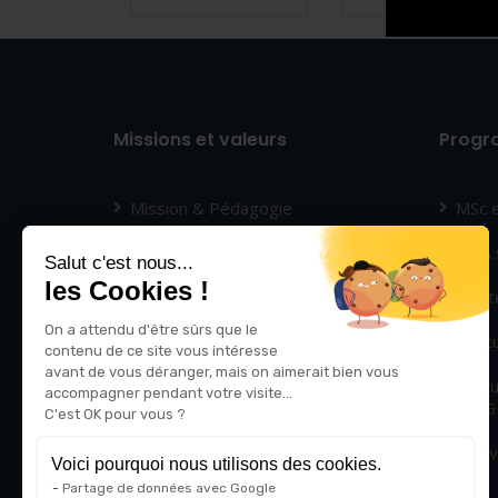
Missions et valeurs
Prog
Mission & Pédagogie
MSc 
Compétences & Valeurs
MBA s
Salut c'est nous...
les Cookies !
Diversité & Inclusion
Mastè
On a attendu d'être sûrs que le
Qui sommes-nous ?
Exec
contenu de ce site vous intéresse
avant de vous déranger, mais on aimerait bien vous
Nous rejoindre
Modu
accompagner pendant votre visite...
IRIIG
C'est OK pour vous ?
Contact
Innov
Voici pourquoi nous utilisons des cookies.
Partage de données avec Google