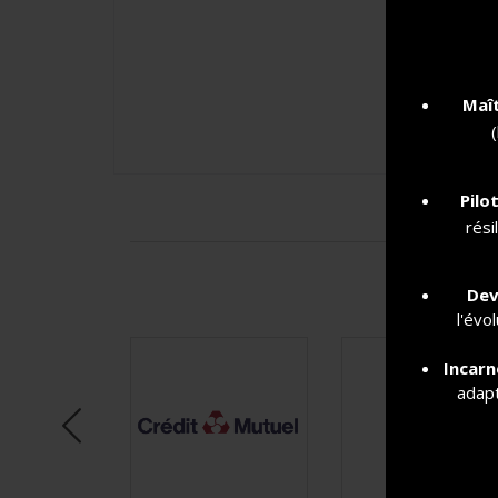
Maît
Pilo
rési
Dev
l'évo
Incarn
adapt