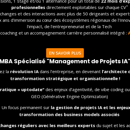
sions, 1 stage et/ou 1 alternance pour un total de
22 mois d’ex
*
profesionnelles
directement exploitables sur chaque CV
changes et des interactions avec plus de 50 dirigeants et exper
 ans d'immersion au cœur des écosystèmes régionaux de l'Innov
l'impact, de l'entrepreneuriat et de la Tech
coaching et un accompagnement carrière personnalisé intégré :
U DIPLÔMÉS
MISSION
EN SAVOIR PLUS
MBA Spécialisé "Management de Projets IA
age, alternance, CDI).
Confiez vos pr
tez la
révolution IA
dans l’entreprise, en devenant
l’architecte 
transformation stratégique et organisationnelle !
ratique « uptodate"
des enjeux d’agentivité, de vibe coding o
GEO (Générative Engine Optimization)
Un focus permanent sur
la gestion de projet
s IA et les enjeu
transformation des business models associés
changes réguliers avec les meilleurs experts
du sujet et les a