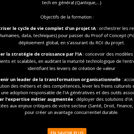
tech en général (Qantique,…)
DÉCOUVREZ NOS 3 PARCOURS EXECUTIVE MBA
Objectifs de la formation :
En savoir +
riser le cycle de vie complet d'un projet IA
: orchestrer les r
(humaines, data, techniques) pour passer du Proof of Concept (P
déploiement global, en s’assurant du ROI du projet.
ter la stratégie de croissance par l'IA
: concevoir des modèles 
lients et scalables, en auditant la maturité technologique de l'entr
identifiant les leviers de création de valeur
enir un leader de la transformation organisationnelle
: acc
IRIIG EST MEMBRE ET PARTENAIRE DE
lution des métiers et des compétences, lever les freins culturels 
une adoption responsable de l’IA génératives et des outils assoc
er l'expertise métier augmentée
: déployer des solutions d'I
ées aux enjeux critiques de votre secteur (Santé, Droit, Finance, 
pour créer un avantage concurrentiel durable.
EN SAVOIR PLUS