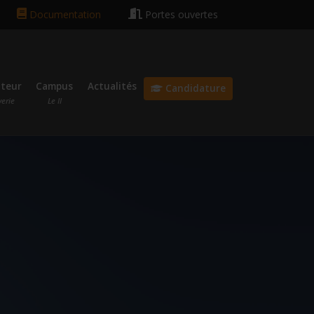
hain rentrée le 13 octobre 2026 🎓
Bonnes vacances ☀️😎
Documentation
Portes ouvertes
ateur
Campus
Actualités
Candidature
verie
Le II