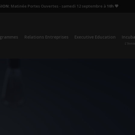
:
Matinée Portes Ouvertes - samedi 12 septembre à
10h 🧡
Proc
ogrammes
Relations Entreprises
Executive Education
Incub
L'Inno