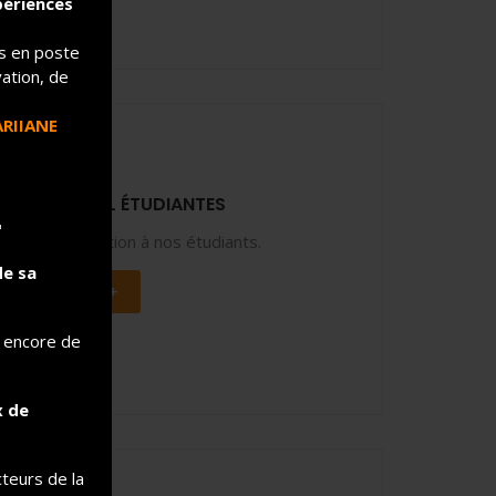
périences
ts en poste
ation, de
ARIIANE
S DE CONSEIL ÉTUDIANTES
"
ojets d’innovation à nos étudiants.
de sa
En savoir +
u encore de
x de
cteurs de la