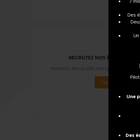
7 mis
Des é
Deux
Un 
RECRUTEZ NOS ÉTUDIANTS O
Recrutez des profils entrepreneuriaux (st
Pilo
Contactez-nous
Une p
Des é