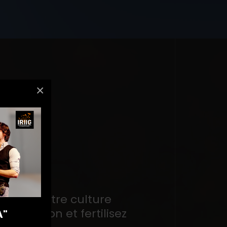
×
rriguez votre culture
'innovation et fertilisez
A"