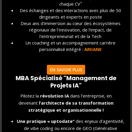
40 900 € BRUT
*
chaque CV
Des échanges et des interactions avec plus de 50
SALAIRE ANNUEL MOYEN À LA SORTIE
dirigeants et experts en poste
*
DU PROGRAMME
Deux ans d'immersion au cœur des écosystèmes
régionaux de l'Innovation, de l'impact, de
2,5 MOIS
l'entrepreneuriat et de la Tech
Un coaching et un accompagnement carrière
TEMPS MOYEN D'EMBAUCHE À LA SORTIE
personnalisé intégré :
ARIIANE
*
DU PROGRAMME
28 %
EN SAVOIR PLUS
*
TAUX DE CRÉATEURS D'ENTREPRISES
MBA Spécialisé "Management de
Projets IA"
92 %
Pilotez la
révolution IA
dans l’entreprise, en
devenant
l’architecte de sa transformation
DES DIPLÔMÉS ESTIMENT AVOIR ATTEINT
stratégique et organisationnelle !
**
LEURS OBJECTIFS DE PREMIER EMPLOI
Une pratique « uptodate"
des enjeux d’agentivité,
4,7/5
de vibe coding ou encore de GEO (Générative