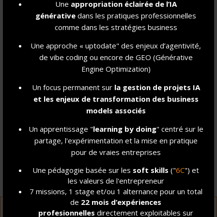
Une
appropriation éclairée de l’IA
titre RNCP et un Grade de Master ! 👈
générative
dans les pratiques professionnelles
comme dans les stratégies business
Une approche « uptodate" des enjeux d’agentivité,
de vibe coding ou encore de GEO (Générative
Engine Optimization)
Un focus permanent sur
la gestion de projet
s IA
et les enjeux de transformation des business
models associés
Un apprentissage "
learning by doing
" centré sur le
partage, l'expérimentation et la mise en pratique
pour de vraies entreprises
Une pédagogie basée sur les
soft skills
("
6C
") et
ET APRÈS LE MSc ?
les valeurs de l'entrepreneur
7 missions, 1 stage et/ou 1 alternance pour un total
de
22 mois d’expériences
profesionnelles
directement exploitables sur