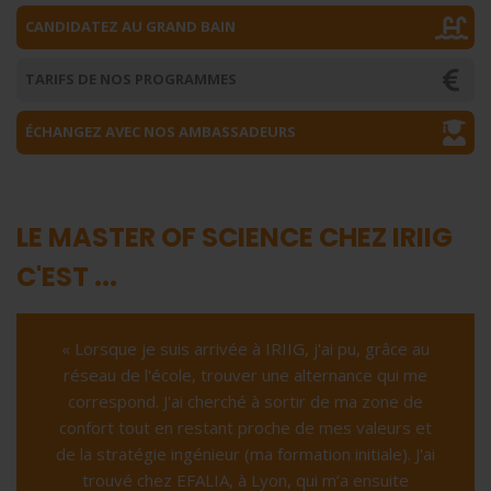
CANDIDATEZ AU GRAND BAIN
TARIFS DE NOS PROGRAMMES
ÉCHANGEZ AVEC NOS AMBASSADEURS
LE MASTER OF SCIENCE CHEZ IRIIG
C'EST ...
« Lorsque je suis arrivée à IRIIG, j'ai pu, grâce au
réseau de l'école, trouver une alternance qui me
correspond. J'ai cherché à sortir de ma zone de
confort tout en restant proche de mes valeurs et
de la stratégie ingénieur (ma formation initiale). J'ai
trouvé chez EFALIA, à Lyon, qui m’a ensuite