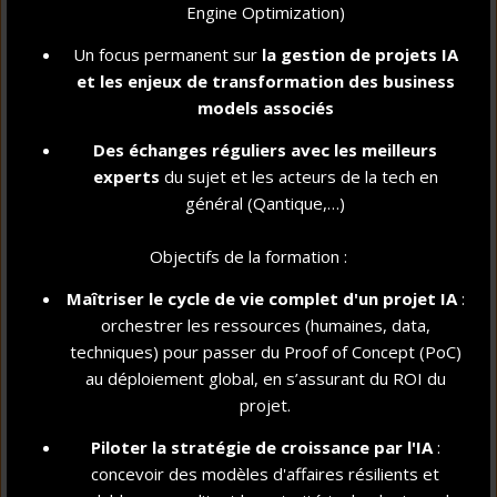
Engine Optimization)
SATISFACTION DES ÉTUDIANTS
**
(ACCOMPAGNEMENT PERSONNEL ET COURS)
Un focus permanent sur
la gestion de projet
s IA
97 %
et les enjeux de transformation des business
models associés
TAUX DE RÉUSSITE MOYEN DU DIPLÔME
Des échanges réguliers avec les meilleurs
SUR UN TAUX DE PRÉSENTATION DE 100%
experts
du sujet et les acteurs de la tech en
**
À L'EXAMEN
général (Qantique,…)
Objectifs de la formation :
89 %
Maîtriser le cycle de vie complet d'un projet IA
:
DES DIPLÔMÉS TRAVAILLENT EN FRANCE
orchestrer les ressources (humaines, data,
**
ET 11% À L'INTERNATIONAL
techniques) pour passer du Proof of Concept (PoC)
95 %
au déploiement global, en s’assurant du ROI du
projet.
ER
DES DIPLÔMÉS ONT REJOINT LA VIE ACTIVE 1
EMPLOI
Piloter la stratégie de croissance par l'IA
:
OU CRÉATION D'ENTREPRISE
concevoir des modèles d'affaires résilients et
(TAUX GLOBAL D'INSERTION POUR LE TITRE RNCP : 95