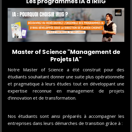
Les programmes IA d'IRIIG
LE DIPLÔME
Master of Science "Management de
Titre certifié RNCP niveau 7 (ancien niveau I)
Projets IA"
Code RNCP 38819 *
Notre Master of Science a été construit pour des
Éligible aux financements des OPCO
étudiants souhaitant donner une suite plus opérationnelle
Numéro d'organisme de formation : 84-69-164-27-69
et pragmatique à leurs études tout en développant une
enregistré à la préfecture du Rhône
expertise reconnue en management de projets
d’innovation et de transformation.
*en partenariat avec L'ITECH - Certification professionnelle « Manager de projet
d'innovation », niveau 7 (EU) enregistré au RNCP sous le numéro 38819- code NSF
200n par décision de France Compétences en date du 27 mars 2024.
Nos étudiants sont ainsi préparés à accompagner les
entreprises dans leurs démarches de transition grâce à :
👉 IRIIG vous explique quelle est la différence entre un