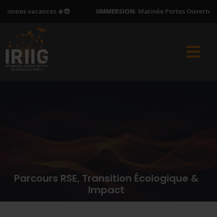
s vacances ☀️😎
IIMMERSION:
Matinée Portes Ouvertes - same
Parcours RSE, Transition Écologique &
Impact