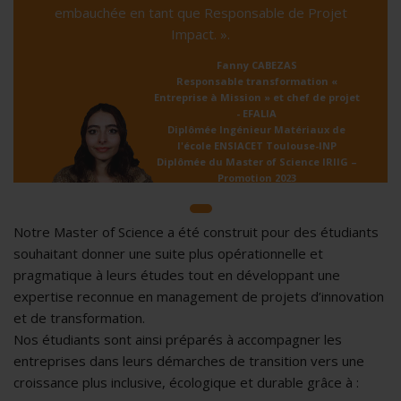
embauchée en tant que Responsable de Projet
Impact. ».
Fanny CABEZAS
Responsable transformation «
Entreprise à Mission » et chef de projet
- EFALIA
Diplômée Ingénieur Matériaux de
l'école ENSIACET Toulouse-INP
Diplômée du Master of Science IRIIG –
Promotion 2023
Notre Master of Science a été construit pour des étudiants
souhaitant donner une suite plus opérationnelle et
pragmatique à leurs études tout en développant une
expertise reconnue en management de projets d’innovation
et de transformation.
Nos étudiants sont ainsi préparés à accompagner les
entreprises dans leurs démarches de transition vers une
croissance plus inclusive, écologique et durable grâce à :