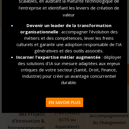
scalables, en auditant la maturité technologique de
%,
l'entreprise et identifiant les leviers de création de
**
DONT 67 % DANS LE MÉTIER INITIALEMENT VISÉ)
valeur
Devenir un leader de la transformation
*
**
promotion 2022
promotions 2020-2024
organisationnelle
: accompagner l'évolution des
métiers et des compétences, lever les freins
culturels et garantir une adoption responsable de l’IA
COMMENT INTÉGRER LES MSc ?
génératives et des outils associés.
Incarner l'expertise métier augmentée
: déployer
des solutions d'IA sur-mesure adaptées aux enjeux
critiques de votre secteur (Santé, Droit, Finance,
ACCESSIBLE
LES PARCOURS
Industrie) pour créer un avantage concurrentiel
APRÈS UN
durable.
MASTER OF
SCIENCE
Bac+3 validé
EN SAVOIR PLUS
Management
Consulting &
(180 crédits
des Projets
Accompagnement
ECTS ou
d'Innovation &
du Changement
équivalent)
Entrepreneuriat