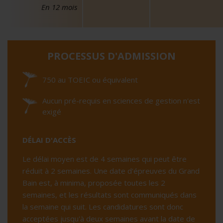
En 12 mois
PROCESSUS D'ADMISSION
750 au TOEIC ou équivalent
Aucun pré-requis en sciences de gestion n'est
exigé
DÉLAI D'ACCÈS
Le délai moyen est de 4 semaines qui peut être
réduit à 2 semaines. Une date d'épreuves du Grand
Bain est, à minima, proposée toutes les 2
semaines, et les résultats sont communiqués dans
la semaine qui suit. Les candidatures sont donc
acceptées jusqu'à deux semaines avant la date de