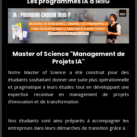
Les programmes IA d'IRIIG
Elle mixe,
travaux individuels
et
de groupes
sur des cas
réels d'entreprises, livrables et soutenances des missions
de conseil, et évaluation individuelle du projet professionnel.
Elle vise à valider autant les compétences techniques, les
"6C"
que l'intégration professionnelle de l'étudiant dans son
stage ou dans son parcours d'alternance
Master of Science "Management de
Projets IA"
Notre Master of Science a été construit pour des
étudiants souhaitant donner une suite plus opérationnelle
et pragmatique à leurs études tout en développant une
LE DIPLÔME
expertise reconnue en management de projets
d’innovation et de transformation.
Titre certifié RNCP niveau 7 (ancien niveau I)
Code RNCP 38819 *
Éligible aux financements des OPCO
Nos étudiants sont ainsi préparés à accompagner les
Numéro d'organisme de formation : 84-69-164-27-69
entreprises dans leurs démarches de transition grâce à :
enregistré à la préfecture du Rhône