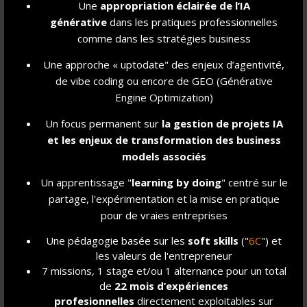
Une
appropriation éclairée de l’IA
générative
dans les pratiques professionnelles
*en partenariat avec L'ITECH - Certification professionnelle « Manager de projet
comme dans les stratégies business
d'innovation », niveau 7 (EU) enregistré au RNCP sous le numéro 38819- code NSF
200n par décision de France Compétences en date du 27 mars 2024.
Une approche « uptodate" des enjeux d’agentivité,
de vibe coding ou encore de GEO (Générative
👉 IRIIG vous explique quelle est la différence entre un
Engine Optimization)
titre RNCP et un Grade de Master ! 👈
Un focus permanent sur
la gestion de projet
s IA
et les enjeux de transformation des business
models associés
Un apprentissage "
learning by doing
" centré sur le
partage, l'expérimentation et la mise en pratique
pour de vraies entreprises
Une pédagogie basée sur les
soft skills
("
6C
") et
les valeurs de l'entrepreneur
7 missions, 1 stage et/ou 1 alternance pour un total
de
22 mois d’expériences
profesionnelles
directement exploitables sur