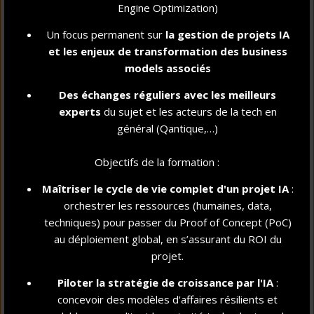
92 %
Engine Optimization)
Un focus permanent sur
la gestion de projet
s IA
DES DIPLÔMÉS ESTIMENT AVOIR ATTEINT
et les enjeux de transformation des business
**
LEURS OBJECTIFS DE PREMIER EMPLOI
models associés
4,7/5
Des échanges réguliers avec les meilleurs
SATISFACTION DES ÉTUDIANTS
experts
du sujet et les acteurs de la tech en
**
(ACCOMPAGNEMENT PERSONNEL ET COURS)
général (Qantique,…)
97 %
Objectifs de la formation :
TAUX DE RÉUSSITE MOYEN DU DIPLÔME
Maîtriser le cycle de vie complet d'un projet IA
:
SUR UN TAUX DE PRÉSENTATION DE 100%
orchestrer les ressources (humaines, data,
**
À L'EXAMEN
techniques) pour passer du Proof of Concept (PoC)
au déploiement global, en s’assurant du ROI du
projet.
89 %
Piloter la stratégie de croissance par l'IA
:
DES DIPLÔMÉS TRAVAILLENT EN FRANCE
concevoir des modèles d'affaires résilients et
**
ET 11% À L'INTERNATIONAL