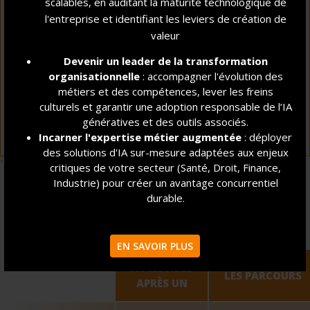
scalables, en auditant la maturité technologique de
95 %
l'entreprise et identifiant les leviers de création de
valeur
ER
DES DIPLÔMÉS ONT REJOINT LA VIE ACTIVE 1
EMPLOI
Devenir un leader de la transformation
OU CRÉATION D'ENTREPRISE
organisationnelle
: accompagner l'évolution des
(TAUX GLOBAL D'INSERTION POUR LE TITRE RNCP : 95
métiers et des compétences, lever les freins
%,
culturels et garantir une adoption responsable de l’IA
**
DONT 67 % DANS LE MÉTIER INITIALEMENT VISÉ)
génératives et des outils associés.
Incarner l'expertise métier augmentée
: déployer
des solutions d'IA sur-mesure adaptées aux enjeux
*
**
promotion 2022
promotions 2020-2024
critiques de votre secteur (Santé, Droit, Finance,
Industrie) pour créer un avantage concurrentiel
durable.
COMMENT INTÉGRER LES MSc ?
EN SAVOIR PLUS
ACCESSIBLE
LES PARCOURS
APRÈS UN