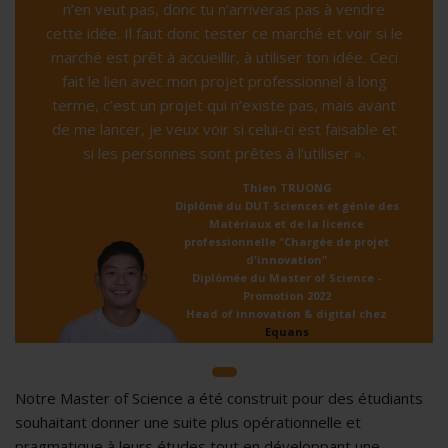
n’en veut pas, donc tu n’arriveras pas à vendre
cette idée. Il faut donc tester ce marché et voir si le
marché est prêt à accueillir, à utiliser ton idée. Ceci
fait le lien avec mon projet professionnel à long
terme, c’est un projet qui n’existe pas, mais avant
de me lancer, je veux voir si celui-ci est faisable et
si les personnes sont prêtes à l’utiliser ».
Thien TRUONG
Diplômé du DUT Sciences et génie des
Matériaux et de la licence
professionnelle "Chargée de projet
d'innovation"
Diplômée du Master of Science -
Promotion 2022
Head of innovation & digital chez
Equans
Notre Master of Science a été construit pour des étudiants
souhaitant donner une suite plus opérationnelle et
pragmatique à leurs études tout en développant une