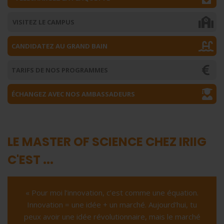
VISITEZ LE CAMPUS
CANDIDATEZ AU GRAND BAIN
TARIFS DE NOS PROGRAMMES
ÉCHANGEZ AVEC NOS AMBASSADEURS
LE MASTER OF SCIENCE CHEZ IRIIG
C'EST ...
« Pour moi l’innovation, c’est comme une équation.
Innovation = une idée + un marché. Aujourd'hui, tu
peux avoir une idée révolutionnaire, mais le marché