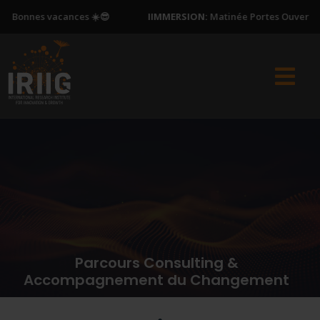
nes vacances ☀️😎
IIMMERSION:
Matinée Portes Ouvertes - sa
Parcours Consulting &
Accompagnement du Changement