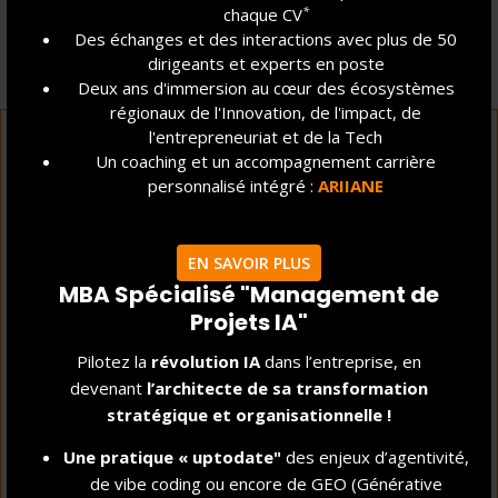
*
chaque CV
Des échanges et des interactions avec plus de 50
dirigeants et experts en poste
ET APRÈS LE MSc ?
Deux ans d'immersion au cœur des écosystèmes
régionaux de l'Innovation, de l'impact, de
l'entrepreneuriat et de la Tech
40 900 € BRUT
Un coaching et un accompagnement carrière
personnalisé intégré :
ARIIANE
SALAIRE ANNUEL MOYEN À LA SORTIE
*
DU PROGRAMME
EN SAVOIR PLUS
2,5 MOIS
MBA Spécialisé "Management de
Projets IA"
TEMPS MOYEN D'EMBAUCHE À LA SORTIE
*
DU PROGRAMME
Pilotez la
révolution IA
dans l’entreprise, en
28 %
devenant
l’architecte de sa transformation
stratégique et organisationnelle !
*
TAUX DE CRÉATEURS D'ENTREPRISES
Une pratique « uptodate"
des enjeux d’agentivité,
de vibe coding ou encore de GEO (Générative