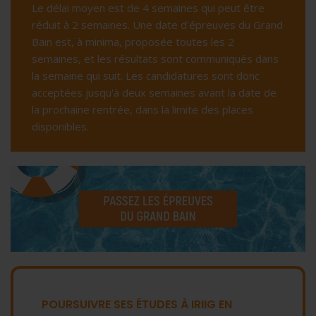
Le délai moyen est de 4 semaines qui peut être
réduit à 2 semaines. Une date d'épreuves du Grand
Bain est, à minima, proposée toutes les 2
semaines, et les résultats sont communiqués dans
la semaine qui suit. Les candidatures sont donc
acceptées jusqu'à deux semaines avant la date de
la prochaine rentrée, dans la limite des places
disponibles.
POURSUIVRE SES ÉTUDES À IRIIG EN