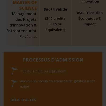
Innovation
MASTER OF
-
SCIENCE
Bac+4 validé
RSE, Transition
Management
(240 crédits
Écologique &
des Projets
ECTS ou
Impact
d'Innovation &
équivalent)
Entrepreneuriat
En 12 mois
PROCESSUS D'ADMISSION
750 au TOEIC ou équivalent
Aucun pré-requis en sciences de gestion n'est
exigé
DÉLAI D'ACCÈS