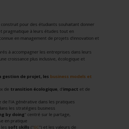
 construit pour des étudiants souhaitant donner
et pragmatique à leurs études tout en
connue en management de projets d’innovation et
arés à accompagner les entreprises dans leurs
ne croissance plus inclusive, écologique et
a gestion de projet, les
business models et
ux de
transition écologique
, d'
impact
et de
 de l’IA générative dans les pratiques
ans les stratégies business
ing by doing
" centré sur le partage,
se en pratique
 les
soft skills
("
6C
") et les valeurs de