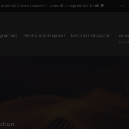
née Portes Ouvertes - samedi 12 septembre à
10h 🧡
Prochain re
ogrammes
Relations Entreprises
Executive Education
Incub
L'Inno
ation