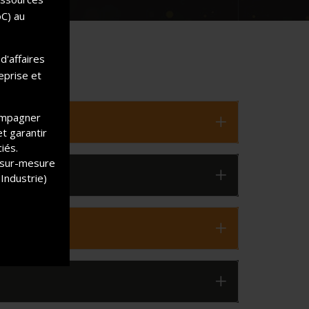
oC) au
d'affaires
eprise et
ompagner
et garantir
iés.
A sur-mesure
Industrie)