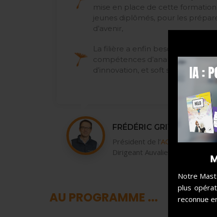
mise en place de cette formation
jeunes diplômés, pour les prépar
d’avenir,
La filière a enfin besoin de profil
compétences d’analyse et de pilo
d’innovation, et soft skills. »
FRÉDÉRIC GRIVAUD
Président de l’
ACI
Dirigeant Auvalie Innovation
M
Notre Maste
plus opérat
AU PROGRAMME ...
reconnue en