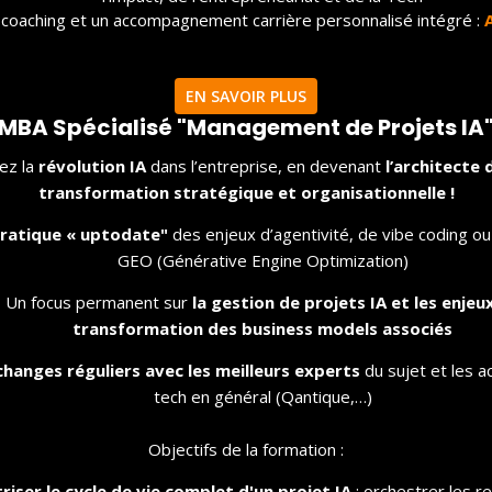
coaching et un accompagnement carrière personnalisé intégré :
EN SAVOIR PLUS
MBA Spécialisé "Management de Projets IA
tez la
révolution IA
dans l’entreprise, en devenant
l’architecte 
transformation stratégique et organisationnelle !
ratique « uptodate"
des enjeux d’agentivité, de vibe coding o
GEO (Générative Engine Optimization)
Un focus permanent sur
la gestion de projet
s IA et les enjeu
Les missions
transformation des business models associés
Les étudiants répondent, dans le cadre d’un
changes réguliers avec les meilleurs experts
du sujet et les a
es
projet réel, et pour un vrai client, aux
Dé
problématiques d’innovation opérationnelles. Ils
p
tech en général (Qantique,…)
t
travaillent en équipe de 3 à 5, pendant 8 à 12
s
semaines.
tr
Objectifs de la formation :
riser le cycle de vie complet d'un projet IA
: orchestrer les r