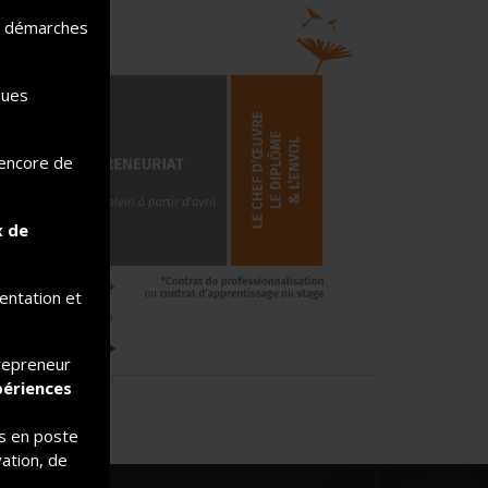
rs démarches
ques
 encore de
x de
mentation et
trepreneur
périences
ts en poste
ation, de