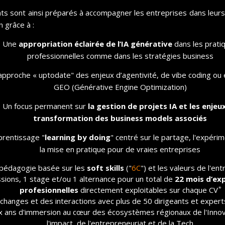
ts sont ainsi préparés à accompagner les entreprises dans leu
n grâce à :
Une
appropriation éclairée de l’IA générative
dans les prati
professionnelles comme dans les stratégies business
pproche « uptodate" des enjeux d’agentivité, de vibe coding ou
GEO (Générative Engine Optimization)
Un focus permanent sur
la gestion de projet
s IA et les enjeu
transformation des business models associés
rentissage "
learning by doing
" centré sur le partage, l'expéri
la mise en pratique pour de vraies entreprises
pédagogie basée sur les
soft skills
("
6C
") et les valeurs de l'en
sions, 1 stage et/ou 1 alternance pour un total de
22 mois d’ex
*
profesionnelles
directement exploitables sur chaque CV
changes et des interactions avec plus de 50 dirigeants et exper
 ans d'immersion au cœur des écosystèmes régionaux de l'Innov
l'impact, de l'entrepreneuriat et de la Tech