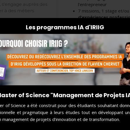
, s’engage auprès des
l'entrepreneur
er à des métiers
7 missions, 1 stage et/ou
d’expériences professio
Des échanges et des inter
Les programmes IA d'IRIIG
s hybrides mixant
poste
tage de projets
Deux ans d'immersion au 
de l'impact, de l'entrepre
Un coaching et un accomp
*
pour le cursus de 24 mois
aster of Science "Management de Projets I
r of Science a été construit pour des étudiants souhaitant donn
ionnelle et pragmatique à leurs études tout en développant u
 management de projets d’innovation et de transformation.