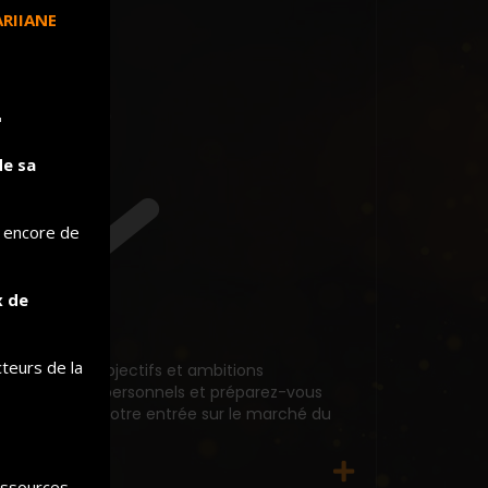
ARIIANE
"
de sa
u encore de
x de
ARIIANE
cteurs de la
finissez vos objectifs et ambitions
rofessionnels/personnels et préparez-vous
ereinement à votre entrée sur le marché du
avail ...
essources