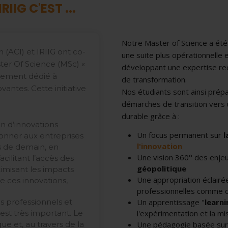
IIG C'EST ...
Notre Master of Science a été
n (ACI) et IRIIG ont co-
une suite plus opérationnelle 
ter Of Science (MSc) «
développant une expertise re
quement dédié à
de transformation.
ntes. Cette initiative
Nos étudiants sont ainsi prép
démarches de transition vers u
durable grâce à :
n d’innovations
Un focus permanent sur
l
 donner aux entreprises
l'innovation
s de demain, en
Une vision 360° des enje
cilitant l’accès des
géopolitique
imisant les impacts
Une appropriation éclairée
 ces innovations,
professionnelles comme d
s professionnels et
Un apprentissage "
learn
est très important. Le
l'expérimentation et la mi
ue et, au travers de la
Une pédagogie basée sur