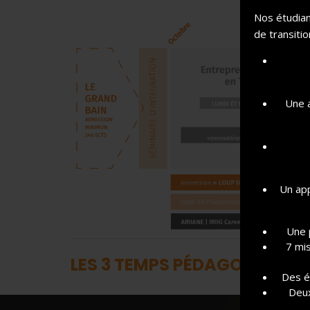
Nos étudian
de transitio
Une a
Un app
Une 
7 mis
LES 3 TEMPS PÉDAGOGIQUES
Des é
Deux