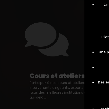
Un 
Pilo
Une p
Cours et ateliers
Des é
Participez à nos cours et ateliers animés par d
intervenants dirigeants, experts et professeurs
issus des meilleures institutions de la Région, e
au-delà ...
Maît