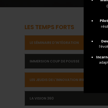
Pilo
LES TEMPS FORTS
rési
Dev
LE SÉMINAIRE D'INTÉGRATION
l'évo
Incarn
IMMERSION COUP DE POUSSE
adapt
LES JEUDIS DE L'INNOVATION IRIIG (JeDII)
LA VISION 360