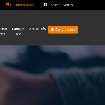
ain rentrée le 13 octobre 2026 🎓
Bonnes vacances ☀️😎
Documentation
Portes ouvertes
ateur
Campus
Actualités
Candidature
verie
Le II