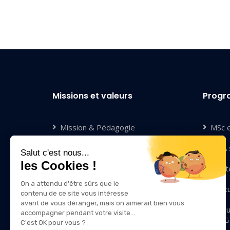
Missions et valeurs
Prog
Mission & Pédagogie
MSc 
Compétences & Valeurs
MBA s
Salut c'est nous...
les Cookies !
Diversité & Inclusion
Mastè
On a attendu d'être sûrs que le
Qui sommes-nous ?
Exec
contenu de ce site vous intéresse
avant de vous déranger, mais on aimerait bien vous
Nous rejoindre
Modu
accompagner pendant votre visite...
IRIIG
C'est OK pour vous ?