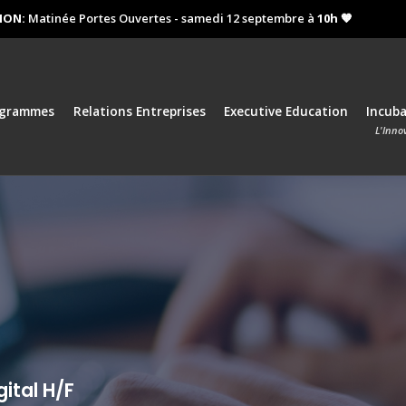
:
Matinée Portes Ouvertes - samedi 12 septembre à
10h 🧡
Proch
ogrammes
Relations Entreprises
Executive Education
Incub
L'Inno
gital H/F