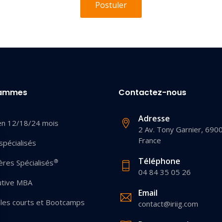
Postuler
rammes
Contactez-nous
Adresse
en 12/18/24 mois
2 Av. Tony Garnier, 690
France
pécialisés
Téléphone
®
res Spécialisés
04 84 35 05 26
utive MBA
Email
les courts et Bootcamps
contact@iriig.com