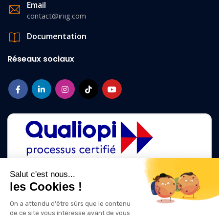
Email
contact@iriig.com
Documentation
Réseaux sociaux
Salut c'est nous...
les Cookies !
La certification qualité a été délivrée au titre des catégories d'action
suivantes :
On a attendu d'être sûrs que le contenu
ACTIONS DE FORMATION
de ce site vous intéresse avant de vous
ACTIONS DE FORMATION PAR APPRENTISSAGE