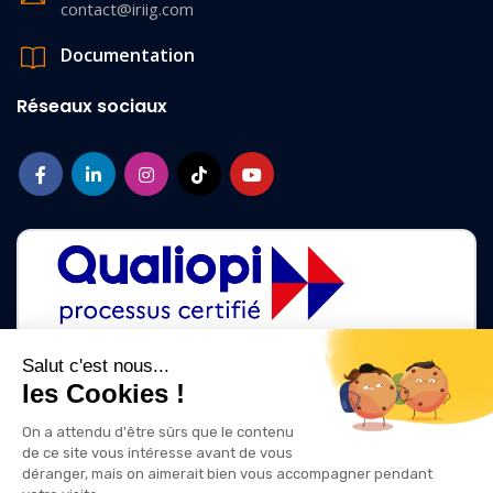
contact@iriig.com
Documentation
Réseaux sociaux
Salut c'est nous...
les Cookies !
La certification qualité a été délivrée au titre des catégories d'action
suivantes :
On a attendu d'être sûrs que le contenu
ACTIONS DE FORMATION
de ce site vous intéresse avant de vous
ACTIONS DE FORMATION PAR APPRENTISSAGE
déranger, mais on aimerait bien vous accompagner pendant