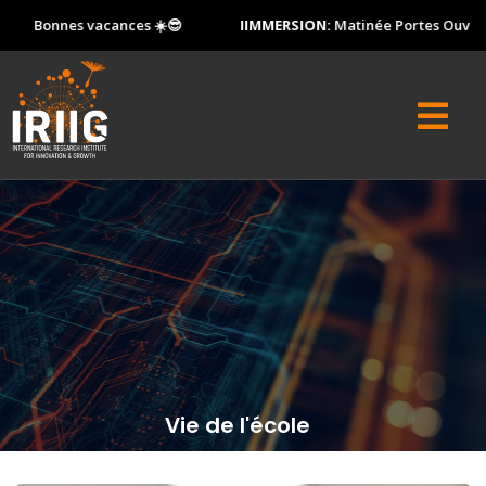
s vacances ☀️😎
IIMMERSION:
Matinée Portes Ouvertes - same
Vie de l'école