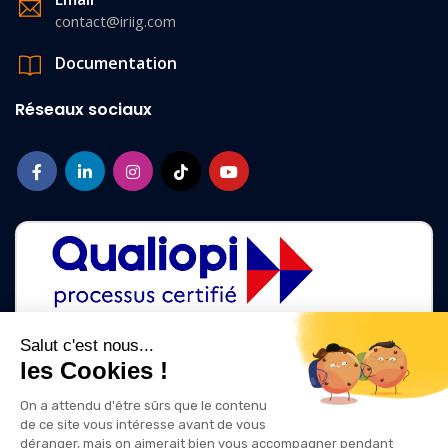
contact@iriig.com
Documentation
Réseaux sociaux
Salut c'est nous...
les Cookies !
La certification qualité a été délivrée au titre des catégories d'action
suivantes :
On a attendu d'être sûrs que le contenu
ACTIONS DE FORMATION
de ce site vous intéresse avant de vous
ACTIONS DE FORMATION PAR APPRENTISSAGE
déranger, mais on aimerait bien vous accompagner pendant