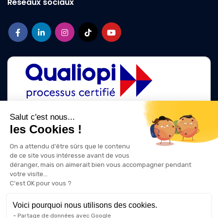
Réseaux sociaux
Salut c'est nous...
les Cookies !
La certification qualité a été délivrée au titre des catégories d'action
suivantes :
On a attendu d'être sûrs que le contenu
ACTIONS DE FORMATION
de ce site vous intéresse avant de vous
ACTIONS DE FORMATION PAR APPRENTISSAGE
déranger, mais on aimerait bien vous accompagner pendant
votre visite...
C'est OK pour vous ?
Voici pourquoi nous utilisons des cookies.
Partage de données avec Google