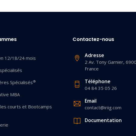
rammes
Contactez-nous
Adresse
en 12/18/24 mois
2 Av. Tony Garnier, 690
France
pécialisés
Téléphone
®
res Spécialisés
04 84 35 05 26
utive MBA
Email
les courts et Bootcamps
contact@iriig.com
Documentation
erie