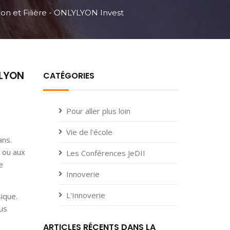
on et Filière - ONLYLYON Invest
YLYON
CATÉGORIES
Pour aller plus loin
Vie de l'école
ans.
é ou aux
Les Conférences JeDII
e
Innoverie
L'Innoverie
ique.
lus
ARTICLES RÉCENTS DANS LA