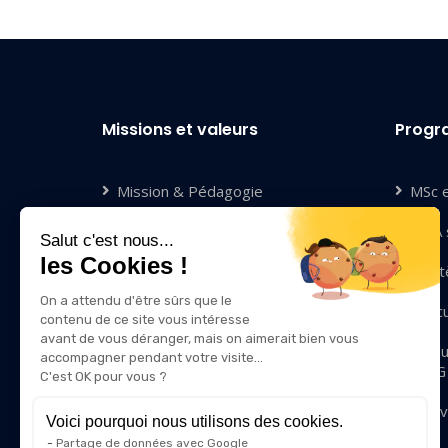
Missions et valeurs
Prog
Mission & Pédagogie
MSc 
Compétences & Valeurs
MBA s
Salut c'est nous...
les Cookies !
Diversité & Inclusion
Mastè
On a attendu d'être sûrs que le
Qui sommes-nous ?
Exec
contenu de ce site vous intéresse
avant de vous déranger, mais on aimerait bien vous
Nous rejoindre
Modu
accompagner pendant votre visite...
IRIIG
C'est OK pour vous ?
Contact
Innov
Voici pourquoi nous utilisons des cookies.
Partage de données avec Google