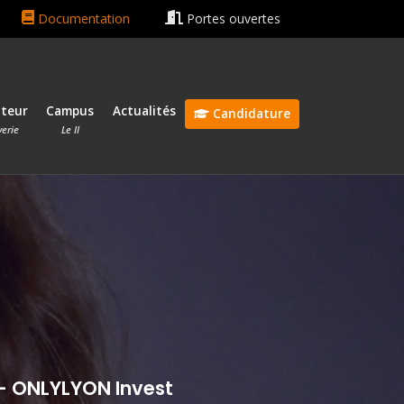
ain rentrée le 13 octobre 2026 🎓
Bonnes vacances ☀️😎
Documentation
Portes ouvertes
ateur
Campus
Actualités
Candidature
verie
Le II
 - ONLYLYON Invest