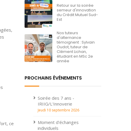
Retour sur la soirée
semeur d'innovation
du Crédit Mutuel Sud-
Est
tagées,
Nos tuteurs
es
d'alternance
témoignent : Sylvain
Oudot, tuteur de
Clément Lichan,
étudiant en MSc 2e
année
PROCHAINS ÉVÉNEMENTS
es
Soirée des 7 ans -
IRIIG/L'Innoverie
Jeudi 10 septembre 2026
Moment d'échanges
ort, ce
individuels