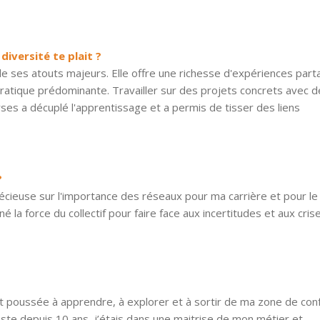
diversité te plait ?
de ses atouts majeurs. Elle offre une richesse d'expériences par
ratique prédominante. Travailler sur des projets concrets avec d
s a décuplé l'apprentissage et a permis de tisser des liens
?
écieuse sur l'importance des réseaux pour ma carrière et pour le
 la force du collectif pour faire face aux incertitudes et aux cris
 poussée à apprendre, à explorer et à sortir de ma zone de conf
poste depuis 10 ans, j’étais dans une maitrise de mon métier et