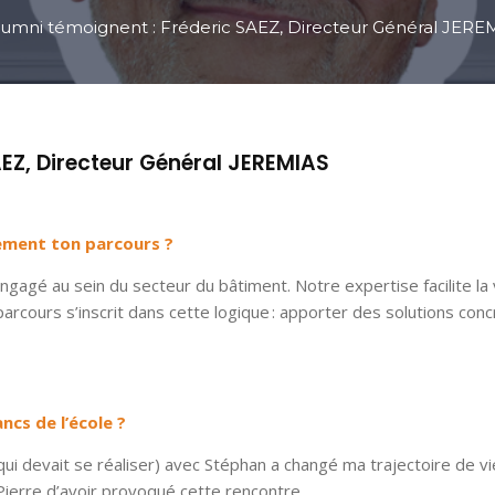
lumni témoignent : Fréderic SAEZ, Directeur Général JERE
AEZ, Directeur Général JEREMIAS
vement ton parcours ?
 engagé au sein du secteur du bâtiment. Notre expertise facilite la
parcours s’inscrit dans cette logique : apporter des solutions con
ancs de l’école ?
qui devait se réaliser) avec Stéphan a changé ma trajectoire de vi
Pierre d’avoir provoqué cette rencontre.