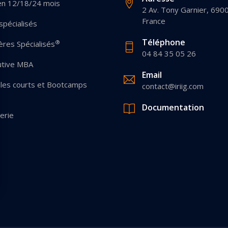
en 12/18/24 mois
2 Av. Tony Garnier, 690
France
pécialisés
Téléphone
®
res Spécialisés
04 84 35 05 26
utive MBA
Email
les courts et Bootcamps
contact@iriig.com
Documentation
erie
 Options
ètres de confidentialité, en garantissant la conformité avec les