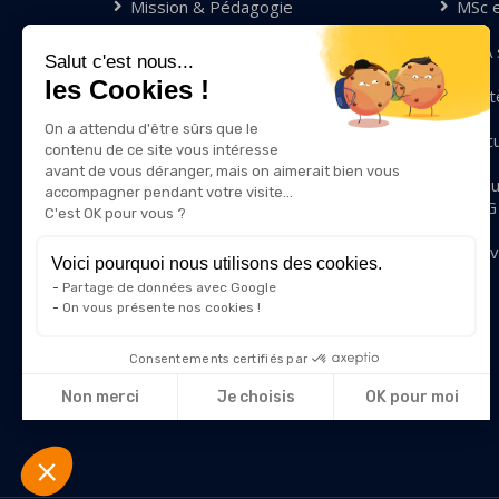
Mission & Pédagogie
MSc 
Compétences & Valeurs
MBA s
Salut c'est nous...
les Cookies !
Diversité & Inclusion
Mastè
On a attendu d'être sûrs que le
Qui sommes-nous ?
Exec
contenu de ce site vous intéresse
avant de vous déranger, mais on aimerait bien vous
Nous rejoindre
Modu
accompagner pendant votre visite...
IRIIG
C'est OK pour vous ?
Contact
Innov
Voici pourquoi nous utilisons des cookies.
Partage de données avec Google
On vous présente nos cookies !
Consentements certifiés par
Non merci
Je choisis
OK pour moi
Axeptio consent
Plateforme de Gestion du Consentement : Personnalisez vos
Notre plateforme vous permet d'adapter et de gérer vos param