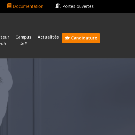
hain rentrée le 13 octobre 2026 🎓
Bonnes vacances ☀️😎
Documentation
Portes ouvertes
ateur
Campus
Actualités
Candidature
verie
Le II