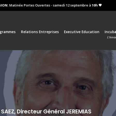
:
Matinée Portes Ouvertes - samedi 12 septembre à
10h 🧡
Proc
ogrammes
Relations Entreprises
Executive Education
Incub
L'Inno
 SAEZ, Directeur Général JEREMIAS