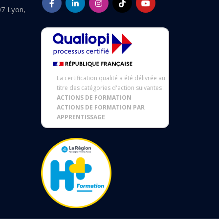
07 Lyon,
La certification qualité a été délivrée au
titre des catégories d'action suivantes :
ACTIONS DE FORMATION
ACTIONS DE FORMATION PAR
APPRENTISSAGE
 réglementations. Personnalisez vos préférences pour contrôler 