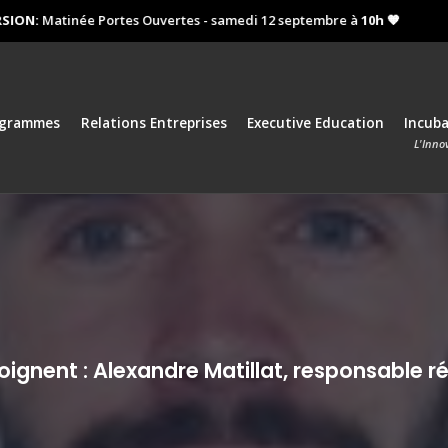
N:
Matinée Portes Ouvertes - samedi 12 septembre à
10h 🧡
Pro
ogrammes
Relations Entreprises
Executive Education
Incub
L'Inno
oignent : Alexandre Matillat, responsable 