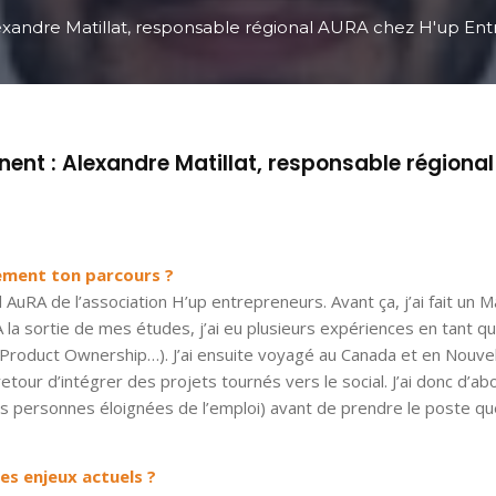
lexandre Matillat, responsable régional AURA chez H'up En
nent : Alexandre Matillat, responsable régional
vement ton parcours ?
 AuRA de l’association H’up entrepreneurs. Avant ça, j’ai fait un 
a sortie de mes études, j’ai eu plusieurs expériences en tant qu
n, Product Ownership…). J’ai ensuite voyagé au Canada et en Nouve
etour d’intégrer des projets tournés vers le social. J’ai donc d’ab
es personnes éloignées de l’emploi) avant de prendre le poste qu
es enjeux actuels ?