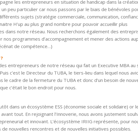
agne les entrepreneurs en situation de handicap dans la création
un peu particulier car nous passons par le biais de bénévoles po
fférents sujets (stratégie commerciale, communication, confian
nnaitre H’up au plus grand nombre pour pouvoir accueillir plus
es dans notre réseau. Nous recherchons également des entrepri
ncer nos programmes d’accompagnement et mener des actions au
, mécénat de compétence…)
 ?
 des entrepreneurs de notre réseau qui fait un Executive MBA au 
. Puis c’est le Directeur du TUBA, le tiers-lieu dans lequel nous av
s le cadre de la fermeture du TUBA et donc d’un besoin de nouv
 que c’était le bon endroit pour nous.
lutôt dans un écosystème ESS (économie sociale et solidaire) or l
vant tout. En rejoignant l’Innoverie, nous avons justement souh
preneurial et innovant. L’écosystème IRIIG représente, pour no
s de nouvelles rencontres et de nouvelles initiatives possibles.