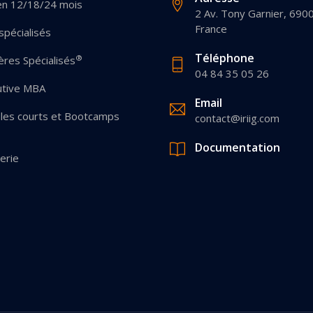
en 12/18/24 mois
2 Av. Tony Garnier, 690
France
pécialisés
Téléphone
®
res Spécialisés
04 84 35 05 26
utive MBA
Email
les courts et Bootcamps
contact@iriig.com
Documentation
erie
 Options
ètres de confidentialité, en garantissant la conformité avec les