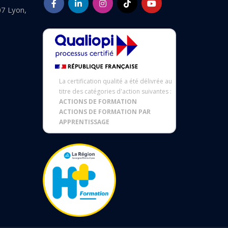
07 Lyon,
La certification qualité a été délivrée au
titre des catégories d'action suivantes :
ACTIONS DE FORMATION
ACTIONS DE FORMATION PAR
APPRENTISSAGE
 réglementations. Personnalisez vos préférences pour contrôler 