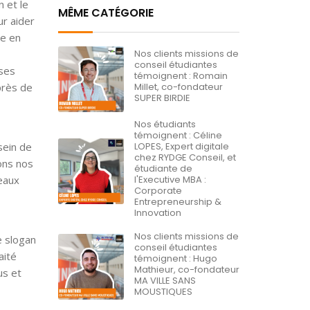
 et le
MÊME CATÉGORIE
ur aider
ce en
Nos clients missions de
conseil étudiantes
ses
témoignent : Romain
près de
Millet, co-fondateur
SUPER BIRDIE
Nos étudiants
témoignent : Céline
sein de
LOPES, Expert digitale
chez RYDGE Conseil, et
ions nos
étudiante de
eaux
l'Executive MBA :
Corporate
Entrepreneurship &
Innovation
Nos clients missions de
e slogan
conseil étudiantes
aité
témoignent : Hugo
Mathieur, co-fondateur
us et
MA VILLE SANS
MOUSTIQUES