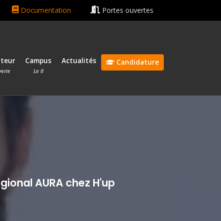
chain rentrée le 13 octobre 2026 🎓
Bonnes vacances ☀️😎
Documentation
Portes ouvertes
ateur
Campus
Actualités
Candidature
verie
Le II
régional AURA chez H'up