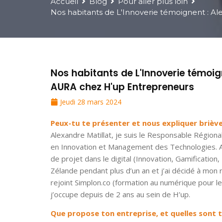
Accueil
Blog
Pour aller plus loin
Nos habitants de L'Innoverie témoignent : A
Nos habitants de L'Innoverie témoig
AURA chez H'up Entrepreneurs
Jeudi 28 mars 2024
Peux-tu te présenter et nous expliquer briè
Alexandre Matillat, je suis le Responsable Régional
en Innovation et Management des Technologies. A l
de projet dans le digital (Innovation, Gamificatio
Zélande pendant plus d’un an et j’ai décidé à mon r
rejoint Simplon.co (formation au numérique pour l
j’occupe depuis de 2 ans au sein de H’up.
Que propose ton entreprise, et quelles sont t