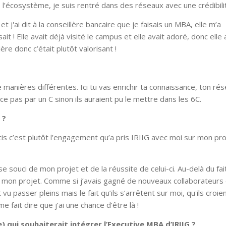
 l’écosystème, je suis rentré dans des réseaux avec une crédibili
et j'ai dit à la conseillère bancaire que je faisais un MBA, elle m’a
ait ! Elle avait déjà visité le campus et elle avait adoré, donc elle 
ère donc c’était plutôt valorisant !
manières différentes. Ici tu vas enrichir ta connaissance, ton rés
pas par un C sinon ils auraient pu le mettre dans les 6C.
 ?
is c’est plutôt l’engagement qu’a pris IRIIG avec moi sur mon pr
 se souci de mon projet et de la réussite de celui-ci. Au-delà du fai
e mon projet. Comme si j’avais gagné de nouveaux collaborateurs
 vu passer pleins mais le fait qu’ils s’arrêtent sur moi, qu'ils croie
e fait dire que j’ai une chance d’être là !
) qui souhaiterait intégrer l’Executive MBA d’IRIIG ?