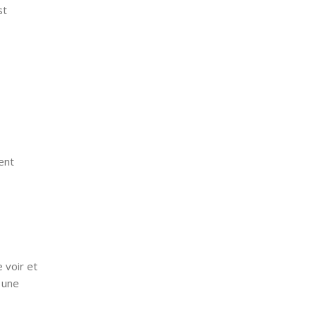
st
.
ent
 voir et
 une