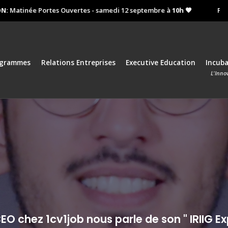
née Portes Ouvertes - samedi 12 septembre à
10h 🧡
Prochain r
ogrammes
Relations Entreprises
Executive Education
Incub
L'Inno
O chez 1cv1job nous parle de son " IRIIG Ex