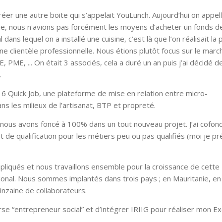
éer une autre boite qui s’appelait YouLunch. Aujourd’hui on appell
que, nous n'avions pas forcément les moyens d’acheter un fonds d
ans lequel on a installé une cuisine, c’est là que l’on réalisait la 
e clientèle professionnelle. Nous étions plutôt focus sur le marc
PME, ... On était 3 associés, cela a duré un an puis j’ai décidé de
u.
6 Quick Job, une plateforme de mise en relation entre micro-
s les milieux de l’artisanat, BTP et propreté.
t nous avons foncé à 100% dans un tout nouveau projet. J’ai cofon
 de qualification pour les métiers peu ou pas qualifiés (moi je pr
iqués et nous travaillons ensemble pour la croissance de cette
tional. Nous sommes implantés dans trois pays ; en Mauritanie, en
uinzaine de collaborateurs.
urse “entrepreneur social” et d’intégrer IRIIG pour réaliser mon E