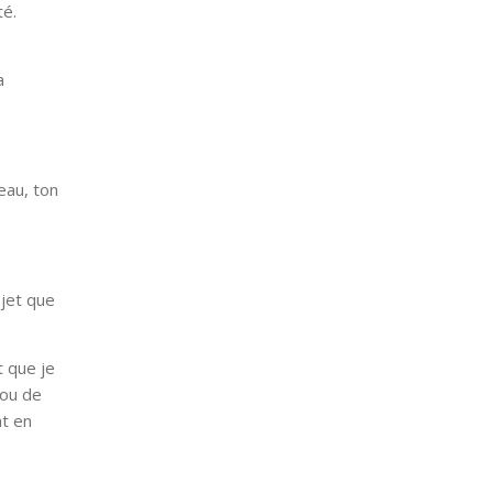
té.
a
eau, ton
ojet que
t que je
 ou de
nt en