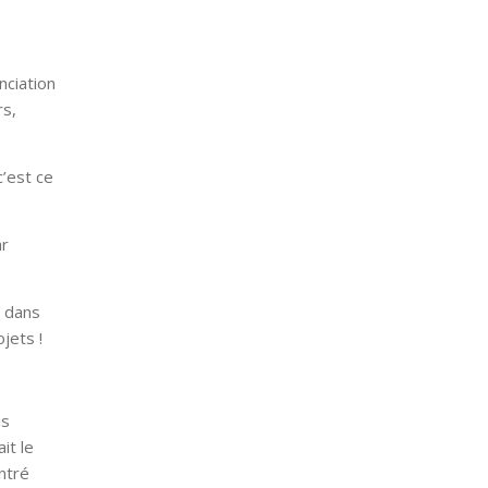
nciation
rs,
’est ce
ar
e dans
ojets !
is
it le
ontré