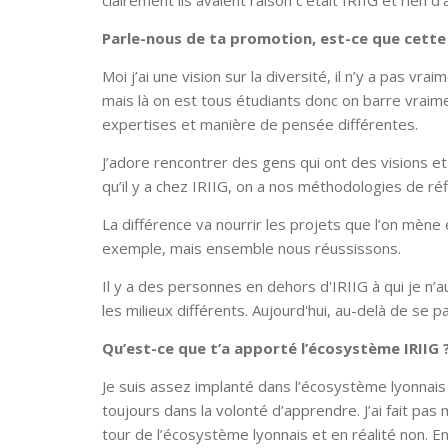
clairement ils avaient raison c’était IRIIG et rien d
Parle-nous de ta promotion, est-ce que cette 
Moi j’ai une vision sur la diversité, il n’y a pas vr
mais là on est tous étudiants donc on barre vraimen
expertises et manière de pensée différentes.
J’adore rencontrer des gens qui ont des visions e
qu’il y a chez IRIIG, on a nos méthodologies de réf
La différence va nourrir les projets que l’on mène e
exemple, mais ensemble nous réussissons.
Il y a des personnes en dehors d'IRIIG à qui je n’au
les milieux différents. Aujourd'hui, au-delà de se 
Qu’est-ce que t’a apporté l’écosystème IRIIG 
Je suis assez implanté dans l’écosystème lyonnais
toujours dans la volonté d’apprendre. J’ai fait pas 
tour de l’écosystème lyonnais et en réalité non. En 