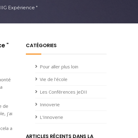
IIG Expérience "
e "
CATÉGORIES
Pour aller plus loin
Vie de l'école
 monté
la
Les Conférences JeDII
Innoverie
e de
, j'ai
L'Innoverie
cela a
ARTICLES RÉCENTS DANS LA