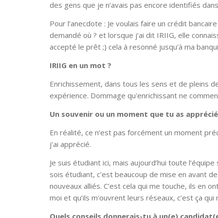
des gens que je n’avais pas encore identifiés dans
Pour l’anecdote : Je voulais faire un crédit bancaire 
demandé où ? et lorsque j’ai dit IRIIG, elle connaiss
accepté le prêt ;) cela à resonné jusqu’à ma banqui
IRIIG en un mot ?
Enrichissement, dans tous les sens et de pleins de 
expérience. Dommage qu'enrichissant ne commence 
Un souvenir ou un moment que tu as apprécié
En réalité, ce n’est pas forcément un moment préc
j’ai apprécié.
Je suis étudiant ici, mais aujourd’hui toute l’équipe
sois étudiant, c’est beaucoup de mise en avant d
nouveaux alliés. C’est cela qui me touche, ils en ont
moi et qu’ils m'ouvrent leurs réseaux, c’est ça qui m
Quels conseils donnerais-tu à un(e) candidat(e