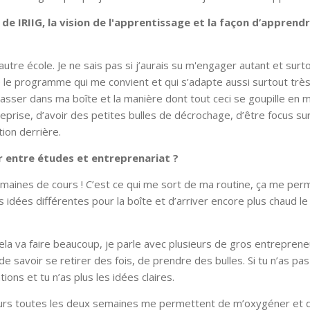
de IRIIG, la vision de l'apprentissage et la façon d’apprend
utre école. Je ne sais pas si j’aurais su m'engager autant et surto
vé le programme qui me convient et qui s’adapte aussi surtout très
asser dans ma boîte et la manière dont tout ceci se goupille en 
prise, d’avoir des petites bulles de décrochage, d’être focus su
tion derrière.
ler entre études et entreprenariat ?
semaines de cours ! C’est ce qui me sort de ma routine, ça me per
s idées différentes pour la boîte et d’arriver encore plus chaud le 
ela va faire beaucoup, je parle avec plusieurs de gros entrepreneu
de savoir se retirer des fois, de prendre des bulles. Si tu n’as pa
ions et tu n’as plus les idées claires.
2 jours toutes les deux semaines me permettent de m’oxygéner et 