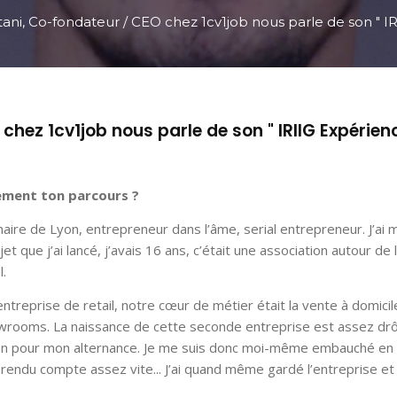
ni, Co-fondateur / CEO chez 1cv1job nous parle de son " IR
hez 1cv1job nous parle de son " IRIIG Expérienc
vement ton parcours ?
ginaire de Lyon, entrepreneur dans l’âme, serial entrepreneur. J’ai
t que j’ai lancé, j’avais 16 ans, c’était une association autour de 
l.
ntreprise de retail, notre cœur de métier était la vente à domicil
ooms. La naissance de cette seconde entreprise est assez drôle
tron pour mon alternance. Je me suis donc moi-même embauché en
 rendu compte assez vite... J’ai quand même gardé l’entreprise et 