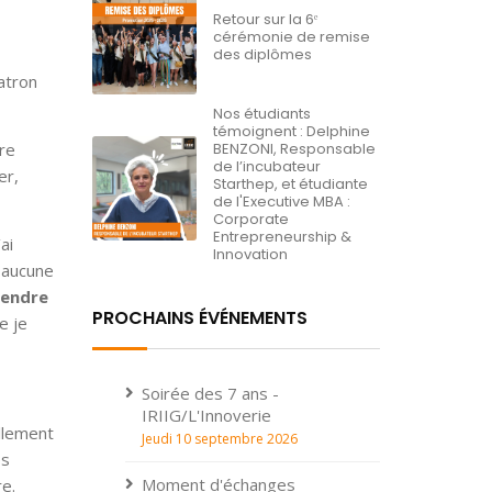
Retour sur la 6ᵉ
cérémonie de remise
des diplômes
patron
Nos étudiants
témoignent : Delphine
re
BENZONI, Responsable
de l’incubateur
er,
Starthep, et étudiante
de l'Executive MBA :
Corporate
Entrepreneurship &
ai
Innovation
i aucune
rendre
PROCHAINS ÉVÉNEMENTS
e je
Soirée des 7 ans -
IRIIG/L'Innoverie
ellement
Jeudi 10 septembre 2026
es
Moment d'échanges
dre.