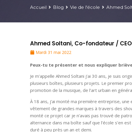
Accueil
Blog
Vie de l'école
Ahmed Solta
Ahmed Soltani, Co-fondateur / CEO c
Mardi 31 mai 2022
Peux-tu te présenter et nous expliquer briè
Je m'appelle Ahmed Soltani j’ai 30 ans, je suis ori
plusieurs boîtes, plusieurs projets. Le premier proje
promotion de la musique, de l’art urbain en généra
À 18 ans, j’ai monté ma première entreprise, une e
vêtement de grandes marques à travers des showr
monté ce projet car je n’avais pas trouvé de pa
alternance dans ma boîte sauf que l’école s’en est
duré à peu près un an et demi.