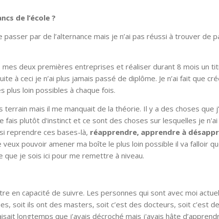
ancs de l’école ?
 de passer par de l’alternance mais je n’ai pas réussi à trouver de 
 mes deux premières entreprises et réaliser durant 8 mois un tit
ite à ceci je n’ai plus jamais passé de diplôme. Je n’ai fait que cré
plus loin possibles à chaque fois.
s terrain mais il me manquait de la théorie. Il y a des choses que j’
le fais plutôt d'instinct et ce sont des choses sur lesquelles je n'a
ssi reprendre ces bases-là,
réapprendre, apprendre à désapp
 je veux pouvoir amener ma boîte le plus loin possible il va falloir qu
 que je sois ici pour me remettre à niveau.
s être en capacité de suivre. Les personnes qui sont avec moi actu
s, soit ils ont des masters, soit c’est des docteurs, soit c’est d
 faisait longtemps que j’avais décroché mais j'avais hâte d’appren