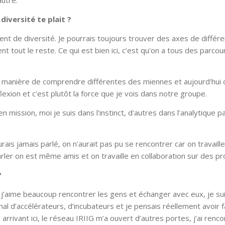
’autre.
diversité te plait ?
aiment de diversité. Je pourrais toujours trouver des axes de différe
t tout le reste. Ce qui est bien ici, c’est qu'on a tous des parcou
t manière de comprendre différentes des miennes et aujourd'hui c
lexion et c’est plutôt la force que je vois dans notre groupe.
n mission, moi je suis dans l'instinct, d'autres dans l’analytique p
rais jamais parlé, on n'aurait pas pu se rencontrer car on travaill
parler on est même amis et on travaille en collaboration sur des pr
?
 j’aime beaucoup rencontrer les gens et échanger avec eux, je su
mal d’accélérateurs, d’incubateurs et je pensais réellement avoir fa
arrivant ici, le réseau IRIIG m’a ouvert d’autres portes, j’ai renc