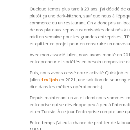
Quelque temps plus tard à 23 ans, j’ai décidé de cr
plutôt ça une dark-kitchen, sauf que nous à l’épo
commerce ou un restaurant. On a donc pris un local d
de nos plateaux repas customisables destinés à un
midi en semaine pour les grandes entreprises, TPE, 
et quitter ce projet pour en construire un nouvea
Avec mon associé Julien, nous avons monté en 201
entrepreneur et sociétés en besoin temporaire dan
Puis, nous avons cessé notre activité Quick Job e
Julien
1cv1job
en 2021, une solution de sourcing et
dire dans les métiers opérationnels).
Depuis maintenant un an et demi nous sommes impl
entreprise qui se développe peu à peu à l’interna
et en Tunisie. À ce jour l’entreprise compte une q
Entre temps j’ai eu la chance de profiter de la bo
MBA !