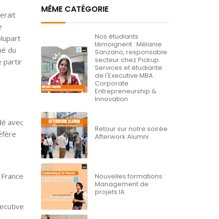
MÊME CATÉGORIE
erait
e
Nos étudiants
plupart
témoignent : Mélanie
hé du
Sanzano, responsable
secteur chez Pickup
 partir
Services et étudiante
de l'Executive MBA :
Corporate
Entrepreneurship &
Innovation
dé avec
Retour sur notre soirée
éfère
Afterwork Alumni
 France
Nouvelles formations :
Management de
projets IA
xecutive