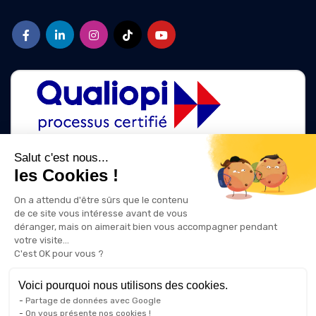
Salut c'est nous...
les Cookies !
La certification qualité a été délivrée au titre des catégories d'action
suivantes :
On a attendu d'être sûrs que le contenu
ACTIONS DE FORMATION
de ce site vous intéresse avant de vous
ACTIONS DE FORMATION PAR APPRENTISSAGE
déranger, mais on aimerait bien vous accompagner pendant
votre visite...
C'est OK pour vous ?
Voici pourquoi nous utilisons des cookies.
Partage de données avec Google
On vous présente nos cookies !