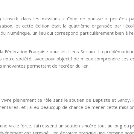
IS) s'inscrit dans les missions « Coup de pousse » portées pa
ison, et cette édition était la quatrième organisée par l'éco
Numérique, un lieu qui correspond particulièrement bien à l'e
t la Fédération Française pour les Liens Sociaux. La problématique
dans notre société, avec pour objectif de mieux comprendre ces e
ns innovantes permettant de recréer du lien.
u vivre pleinement ce rôle sans le soutien de Baptiste et Sandy, 
entaires, et j'ai eu beaucoup de chance de mener cette mission
 vraie force. J'ai ressenti un soutien sincère tout au long du pr
l'événement est terminé, j'en éprouve presque une certaine nosta