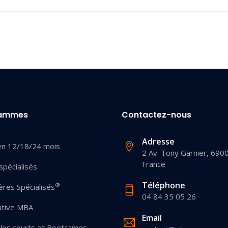
rammes
Contactez-nous
Adresse
en 12/18/24 mois
2 Av. Tony Garnier, 690
France
pécialisés
Téléphone
®
res Spécialisés
04 84 35 05 26
utive MBA
Email
les courts et Bootcamps