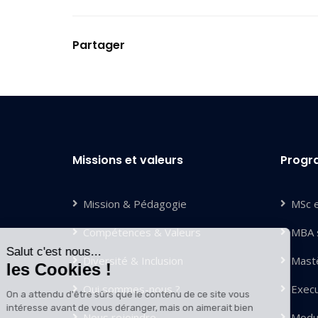
Partager
Missions et valeurs
Prog
Mission & Pédagogie
MSc 
Compétences & Valeurs
MBA s
Salut c'est nous...
les Cookies !
Diversité & Inclusion
Mastè
On a attendu d'être sûrs que le
Qui sommes-nous ?
Exec
contenu de ce site vous intéresse
avant de vous déranger, mais on aimerait bien vous
Nous rejoindre
Modu