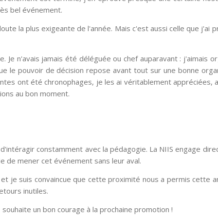
 très bel événement.
oute la plus exigeante de l'année. Mais c'est aussi celle que j'ai 
e. Je n'avais jamais été déléguée ou chef auparavant : j'aimais or
que le pouvoir de décision repose avant tout sur une bonne organ
antes ont été chronophages, je les ai véritablement appréciées, a
ations au bon moment.
st d'intéragir constamment avec la pédagogie. La NIIS engage dir
ble de mener cet événement sans leur aval.
, et je suis convaincue que cette proximité nous a permis cette 
tours inutiles.
 souhaite un bon courage à la prochaine promotion !