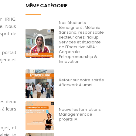
MÊME CATÉGORIE
r IRIIG.
Nos étudiants
le. Nous
témoignent : Mélanie
Sanzano, responsable
sprit de
secteur chez Pickup
Services et étudiante
de l'Executive MBA :
Corporate
 portait
Entrepreneurship &
njeux et
Innovation
Retour sur notre soirée
Afterwork Alumni
les deux
 à leurs
Nouvelles formations :
Management de
projets IA
ojet, et
lgie, je