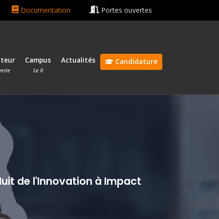
n rentrée le 13 octobre 2026 🎓
Bonnes vacances ☀️😎
Documentation
Portes ouvertes
ateur
Campus
Actualités
Candidature
verie
Le II
uit de l'Innovation à Impact