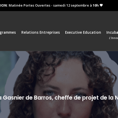
atinée Portes Ouvertes - samedi 12 septembre à
10h 🧡
Prochai
ogrammes
Relations Entreprises
Executive Education
Incub
L'Inno
Gasnier de Barros, cheffe de projet de la N