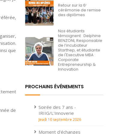
Retour sur la 6ᵉ
cérémonie de remise
des diplômes
préférée,
Nos étudiants
ganiser,
témoignent : Delphine
BENZONI, Responsable
isation.
de l’incubateur
insi que
Starthep, et étudiante
de l'Executive MBA :
Corporate
Entrepreneurship &
Innovation
PROCHAINS ÉVÉNEMENTS
ectement
Soirée des 7 ans -
année de
IRIIG/L'Innoverie
Jeudi 10 septembre 2026
Moment d'échanges