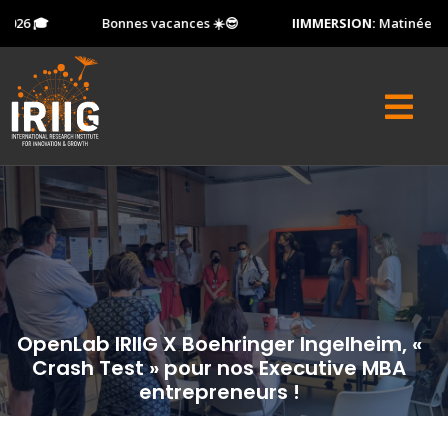
026 🎓
Bonnes vacances ☀️😎
IIMMERSION:
Matinée Port
OpenLab IRIIG X Boehringer Ingelheim, «
Crash Test » pour nos Executive MBA
entrepreneurs !