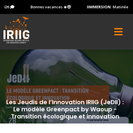
026 🎓
Bonnes vacances ☀️😎
IIMMERSION:
Matinée Port
Les Jeudis de l’Innovation IRIIG (JeDII) :
Le modèle Greenpact by Waoup -
Transition écologique et innovation