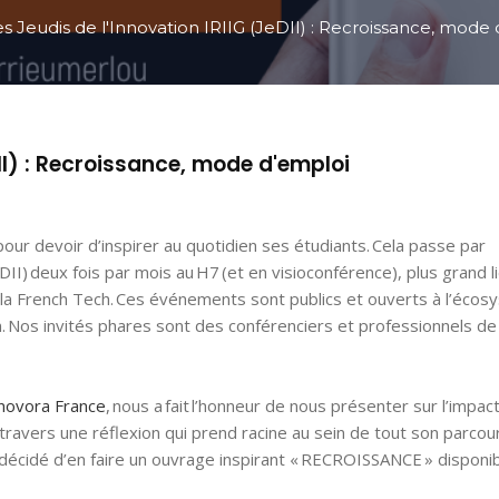
es Jeudis de l'Innovation IRIIG (JeDII) : Recroissance, mode
DII) : Recroissance, mode d'emploi
our devoir d’inspirer au quotidien ses étudiants. Cela passe par
JeDII) deux fois par mois au H7 (et en visioconférence), plus grand l
e la French Tech. Ces événements sont publics et ouverts à l’éco
on. Nos invités phares sont des conférenciers et professionnels de
novora France
, nous a fait l’honneur de nous présenter sur l’impac
À travers une réflexion qui prend racine au sein de tout son parcou
 a décidé d’en faire un ouvrage inspirant « RECROISSANCE » disponi