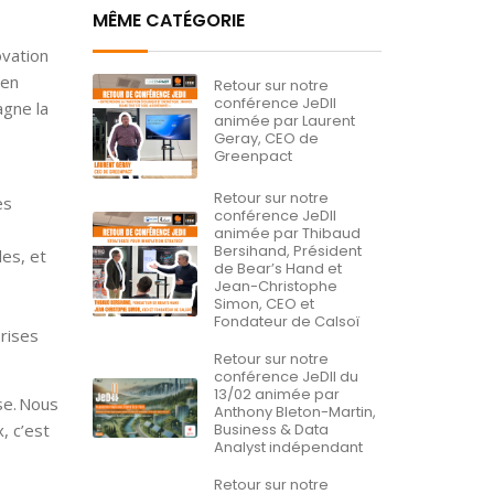
MÊME CATÉGORIE
ovation
 en
Retour sur notre
conférence JeDII
agne la
animée par Laurent
Geray, CEO de
Greenpact
Retour sur notre
es
conférence JeDII
animée par Thibaud
Bersihand, Président
les, et
de Bear’s Hand et
Jean-Christophe
Simon, CEO et
Fondateur de Calsoï
rises
Retour sur notre
conférence JeDII du
13/02 animée par
se. Nous
Anthony Bleton-Martin,
, c’est
Business & Data
Analyst indépendant
Retour sur notre