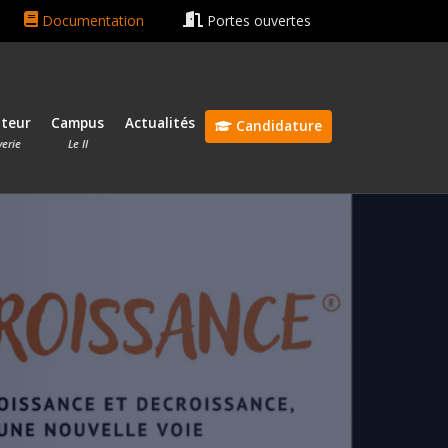
in rentrée le 13 octobre 2026 🎓
Bonnes vacances ☀️😎
Documentation
Portes ouvertes
ateur
Campus
Actualités
Candidature
verie
Le II