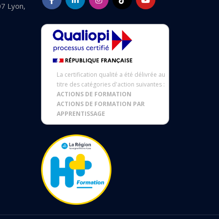
07 Lyon,
La certification qualité a été délivrée au
titre des catégories d'action suivantes :
ACTIONS DE FORMATION
ACTIONS DE FORMATION PAR
APPRENTISSAGE
 réglementations. Personnalisez vos préférences pour contrôler 