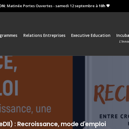
Matinée Portes Ouvertes - samedi 12 septembre à
10h 🧡
Procha
ogrammes
Relations Entreprises
Executive Education
Incub
L'Inno
(JeDII) : Recroissance, mode d'emploi