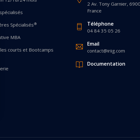
2 Av. Tony Garnier, 690
France
pécialisés
Téléphone
®
res Spécialisés
04 84 35 05 26
utive MBA
Email
les courts et Bootcamps
contact@iriig.com
Documentation
erie
 Options
ètres de confidentialité, en garantissant la conformité avec les