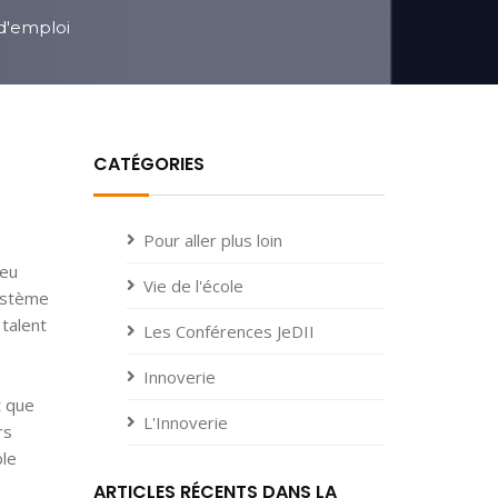
 d'emploi
CATÉGORIES
Pour aller plus loin
ieu
Vie de l'école
système
 talent
Les Conférences JeDII
Innoverie
t que
L'Innoverie
rs
ble
ARTICLES RÉCENTS DANS LA