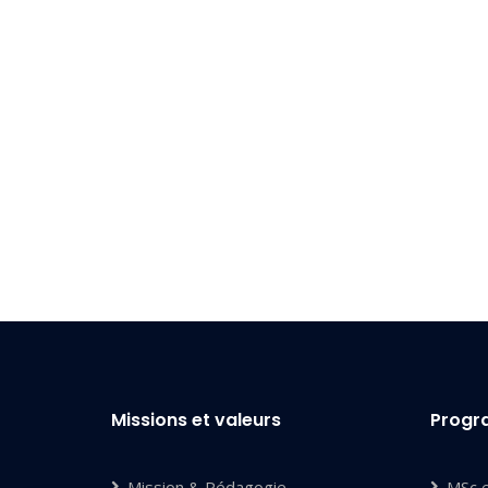
Missions et valeurs
Prog
Mission & Pédagogie
MSc 