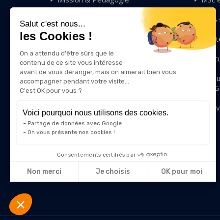
Compétences & Valeurs
MBA s
Salut c'est nous...
les Cookies !
Diversité & Inclusion
Mastè
On a attendu d'être sûrs que le
Qui sommes-nous ?
Exec
contenu de ce site vous intéresse
avant de vous déranger, mais on aimerait bien vous
Nous rejoindre
Modu
accompagner pendant votre visite...
IRIIG
C'est OK pour vous ?
Contact
Innov
Voici pourquoi nous utilisons des cookies.
Partage de données avec Google
On vous présente nos cookies !
Consentements certifiés par
Non merci
Je choisis
OK pour moi
Axeptio consent
Plateforme de Gestion du Consentement : Personnalisez vos
Notre plateforme vous permet d'adapter et de gérer vos param