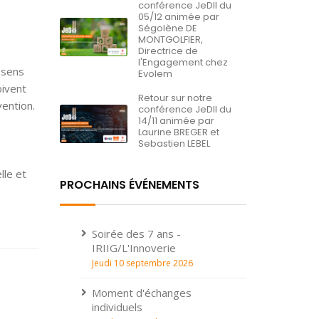
conférence JeDII du
05/12 animée par
Ségolène DE
MONTGOLFIER,
Directrice de
l'Engagement chez
 sens
Evolem
oivent
Retour sur notre
vention.
conférence JeDII du
14/11 animée par
Laurine BREGER et
Sebastien LEBEL
lle et
PROCHAINS ÉVÉNEMENTS
Soirée des 7 ans -
IRIIG/L'Innoverie
Jeudi 10 septembre 2026
Moment d'échanges
individuels