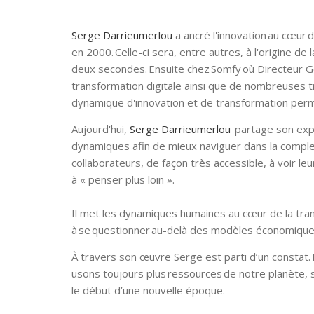
Serge Darrieumerlou
a ancré l'innovation au cœur 
en 2000. Celle-ci sera, entre autres, à l'origine de
deux secondes. Ensuite chez Somfy où Directeur Gé
transformation digitale ainsi que de nombreuses t
dynamique d'innovation et de transformation per
Aujourd'hui,
Serge Darrieumerlou
partage son expé
dynamiques afin de mieux naviguer dans la complexi
collaborateurs, de façon très accessible, à voir l
à « penser plus loin ».
Il met les dynamiques humaines au cœur de la tra
à se questionner au-delà des modèles économiques
À travers son œuvre Serge est parti d’un constat.
usons toujours plus ressources de notre planète, 
le début d’une nouvelle époque.