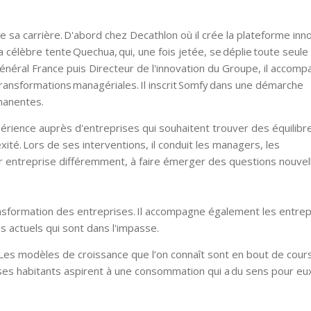
de sa carrière. D'abord chez Decathlon où il crée la plateforme inn
 la célèbre tente Quechua, qui, une fois jetée, se déplie toute seule
néral France puis Directeur de l'innovation du Groupe, il accomp
ransformations managériales. Il inscrit Somfy dans une démarche
manentes.
rience auprès d'entreprises qui souhaitent trouver des équilibr
té. Lors de ses interventions, il conduit les managers, les
eur entreprise différemment, à faire émerger des questions nouvel
nsformation des entreprises. Il accompagne également les entrep
 actuels qui sont dans l'impasse.
 Les modèles de croissance que l’on connaît sont en bout de cour
ses habitants aspirent à une consommation qui a du sens pour eux