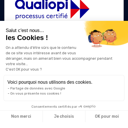
Salut c'est nous...
les Cookies !
La certification qualité a été délivrée au titre des catégories d'action
suivantes :
On a attendu d'être sûrs que le contenu
ACTIONS DE FORMATION
de ce site vous intéresse avant de vous
ACTIONS DE FORMATION PAR APPRENTISSAGE
déranger, mais on aimerait bien vous accompagner pendant
votre visite...
C'est OK pour vous ?
Voici pourquoi nous utilisons des cookies.
Partage de données avec Google
On vous présente nos cookies !
Consentements certifiés par
Non merci
Je choisis
OK pour moi
© 2026 IRIIG
Axeptio consent
Plateforme de Gestion du Consentement : Personnalisez vos Op