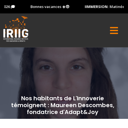
2026 🎓
Bonnes vacances ☀️😎
IIMMERSION:
Matinée Por
Nos habitants de L'Innoverie
témoignent : Maureen Descombes,
fondatrice d'Adapt&Joy