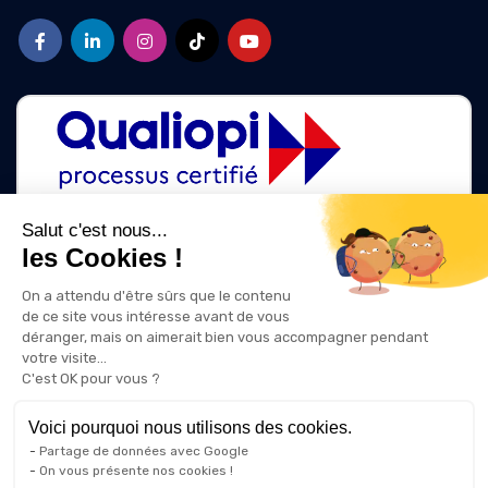
Salut c'est nous...
les Cookies !
La certification qualité a été délivrée au titre des catégories d'action
suivantes :
On a attendu d'être sûrs que le contenu
ACTIONS DE FORMATION
de ce site vous intéresse avant de vous
ACTIONS DE FORMATION PAR APPRENTISSAGE
déranger, mais on aimerait bien vous accompagner pendant
votre visite...
C'est OK pour vous ?
Voici pourquoi nous utilisons des cookies.
Partage de données avec Google
On vous présente nos cookies !