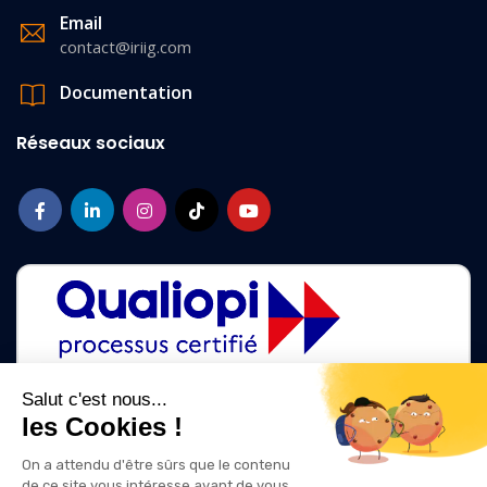
Email
contact@iriig.com
Documentation
Réseaux sociaux
Salut c'est nous...
les Cookies !
La certification qualité a été délivrée au titre des catégories d'action
suivantes :
On a attendu d'être sûrs que le contenu
ACTIONS DE FORMATION
de ce site vous intéresse avant de vous