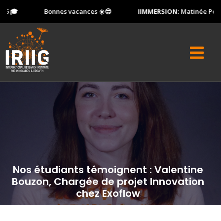
 🎓
Bonnes vacances ☀️😎
IIMMERSION:
Matinée Portes 
Nos étudiants témoignent : Valentine
Bouzon, Chargée de projet Innovation
chez Exoflow