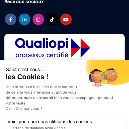
Réseaux sociaux
Salut c'est nous...
les Cookies !
La certification qualité a été délivrée au titre des catégories d'action
suivantes :
On a attendu d'être sûrs que le contenu
ACTIONS DE FORMATION
de ce site vous intéresse avant de vous
ACTIONS DE FORMATION PAR APPRENTISSAGE
déranger, mais on aimerait bien vous accompagner pendant
votre visite...
C'est OK pour vous ?
Voici pourquoi nous utilisons des cookies.
Partage de données avec Google