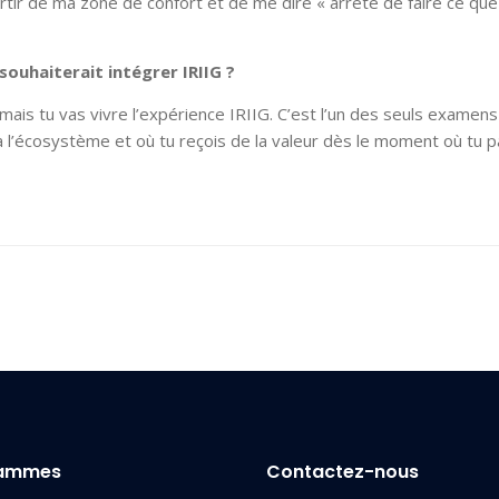
rtir de ma zone de confort et de me dire « arrête de faire ce que
souhaiterait intégrer IRIIG ?
 mais tu vas vivre l’expérience IRIIG. C’est l’un des seuls examens
, à l’écosystème et où tu reçois de la valeur dès le moment où tu 
rammes
Contactez-nous