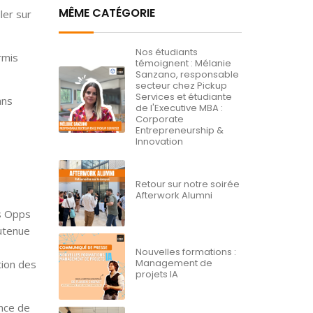
MÊME CATÉGORIE
ler sur
Nos étudiants
rmis
témoignent : Mélanie
Sanzano, responsable
secteur chez Pickup
Services et étudiante
ans
de l'Executive MBA :
Corporate
Entrepreneurship &
Innovation
Retour sur notre soirée
Afterwork Alumni
es Opps
outenue
Nouvelles formations :
Management de
tion des
projets IA
ance de