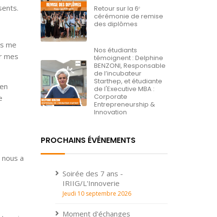
ésents.
Retour sur la 6ᵉ
cérémonie de remise
des diplômes
is me
Nos étudiants
er mes
témoignent : Delphine
BENZONI, Responsable
de l’incubateur
Starthep, et étudiante
 en
de l'Executive MBA :
Corporate
e
Entrepreneurship &
Innovation
PROCHAINS ÉVÉNEMENTS
r nous a
Soirée des 7 ans -
IRIIG/L'Innoverie
Jeudi 10 septembre 2026
Moment d'échanges