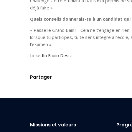
Challenge - Être étudiant à IRIIG m’a permis de so
déjà faire ».
Quels conseils donnerais-tu à un candidat qui 
« Passe le Grand Bain ! - Cela ne t’engage en rien,
lorsque tu participes, tu te sens intégré à l’école
l’examen ».
LinkedIn Fabio Dessi
Partager
Missions et valeurs
Prog