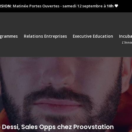
N:
Matinée Portes Ouvertes - samedi 12 septembre à
10h 🧡
Proc
ogrammes
Relations Entreprises
Executive Education
Incub
L'Inno
 Dessi, Sales Opps chez Proovstation