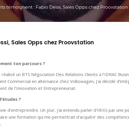
ts témoignent : Fabio Dessi, Sales Opps chez Proovstation
ssi, Sales Opps chez Proovstation
vement ton parcours ?
ir réalisé un BTS Négociation Des Relations Clients à l’IDRAC Busi
nt Commercial en alternance chez Volkswagen, j’ai décidé d’inté
nt de l’Innovation et Entrepreneuriat.
 d’études ?
nvie d’entreprendre. Un jour, j’ai entendu parler d’IRIIG par une 
faire une formation qui me permettrait d'acquérir des compétenc
s.