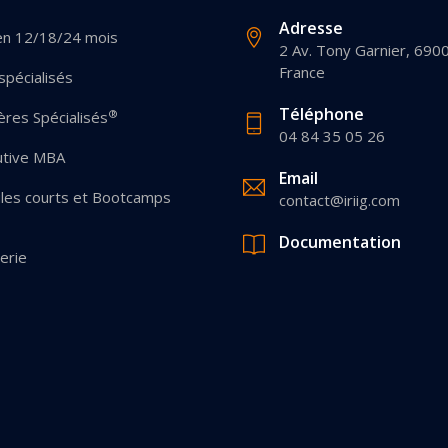
Adresse
en 12/18/24 mois
2 Av. Tony Garnier, 690
France
pécialisés
Téléphone
®
res Spécialisés
04 84 35 05 26
utive MBA
Email
les courts et Bootcamps
contact@iriig.com
Documentation
erie
 Options