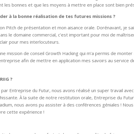
ent les bonnes et que les moyens à mettre en place sont bien pr
ider à la bonne réalisation de tes futures missions ?
 mon Pitch de présentation et mon aisance orale. Dorénavant, je sa
 dans le domaine commercial, c’est important pour moi de maîtris
clair pour mes interlocuteurs.
 une mission de conseil Growth Hacking qui m’a permis de monter
entreprise afin de mettre en application mes savoirs au service d
RIIG ?
 par Entreprise du Futur, nous avons réalisé un super travail avec
hissante. À la suite de notre restitution orale, Entreprise du Futu
tadium, nous avons pu assister à des conférences géniales ! Nous
vre cette expérience !