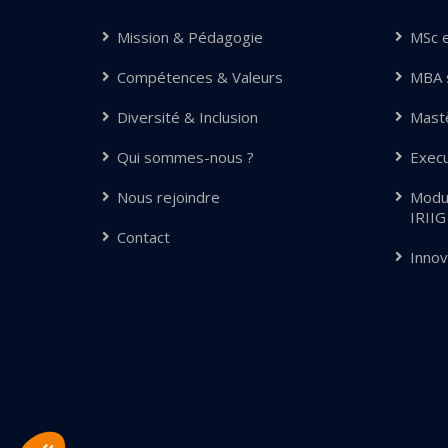
Mission & Pédagogie
MSc 
Compétences & Valeurs
MBA s
Diversité & Inclusion
Mastè
Qui sommes-nous ?
Exec
Nous rejoindre
Modu
IRIIG
Contact
Innov
Axeptio consent
Plateforme de Gestion du Consentement : Personnalisez vos