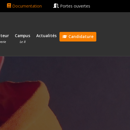
hain rentrée le 13 octobre 2026 🎓
Bonnes vacances ☀️😎
Documentation
Portes ouvertes
ateur
Campus
Actualités
Candidature
verie
Le II