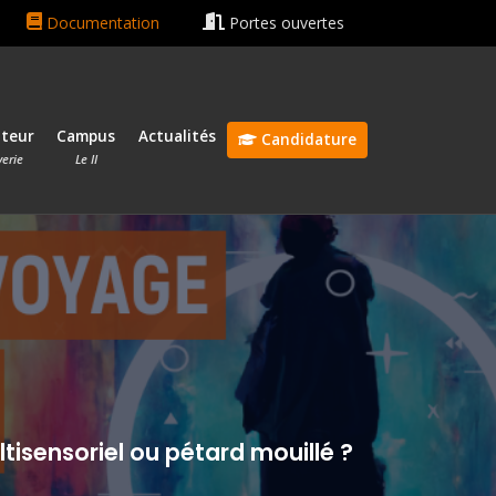
n rentrée le 13 octobre 2026 🎓
Bonnes vacances ☀️😎
I
Documentation
Portes ouvertes
ateur
Campus
Actualités
Candidature
verie
Le II
ltisensoriel ou pétard mouillé ?