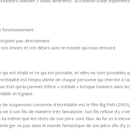
éateurs utilisent 3 outils différents : la création d'une expérienc
e fonctionnement :
articipent pas directement.
de nos envies et nos désirs avec le monde qui nous entoure.
 qui est établi et ce qui est possible, et elles ne sont possibles q
incrédulité est l’enjeu ultime de chaque personne qui cherche à ra
un état qui lui permet d’être « crédule » lorsque l’univers dans lequ
lable et logique.
 suspension consentie d’incrédulité est le film Big Fish (2003)
 vie à son fils de manière très fantaisiste. Son fils refuse d’y croi
 lui-même que les récits de son père sont faux. Au fur et à mesu
s’immerger ou pas dans le monde fantastique de son père afin d’y c