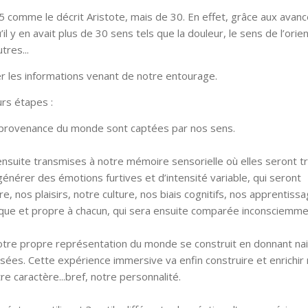
 comme le décrit Aristote, mais de 30. En effet, grâce aux avan
l y en avait plus de 30 sens tels que la douleur, le sens de l’orien
tres...
er les informations venant de notre entourage.
urs étapes :
n provenance du monde sont captées par nos sens.
nsuite transmises à notre mémoire sensorielle où elles seront tr
générer des émotions furtives et d’intensité variable, qui seront
e, nos plaisirs, notre culture, nos biais cognitifs, nos apprentiss
unique et propre à chacun, qui sera ensuite comparée inconsciemm
notre propre représentation du monde se construit en donnant na
sées. Cette expérience immersive va enfin construire et enrichir
e caractère...bref, notre personnalité.