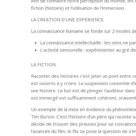
Afin de connaître notre perception du monde, les cr
fiction (histoire) et l'utilisation de l’immersion.
LA CREATION D'UNE EXPERIENCE.
La connaissance humaine se fonde sur 2 modes d
La connaissance intellectuelle : les sens ne p
L’activité sensorielle : expérimenter au gré 
LA FICTION.
Raconter des histoires c’est jeter un pont entre ce
est ouverts à y croire. La suspension consentie d’
une histoire. Le but est de plonger l’auditeur dans 
est immergé est suffisamment cohérent, vraisemb
Un exemple de la mise en évidence du phénomène de
Tim Burton. C'est l’histoire d’un père qui raconte sa
décide de trouver des preuves pour se convaincre
l'avancée du film, le fils se pose la question de 