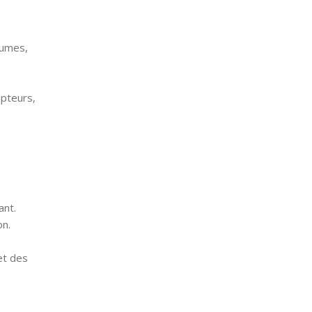
tumes,
apteurs,
vant.
ion.
et des