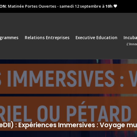
atinée Portes Ouvertes - samedi 12 septembre à
10h 🧡
Prochai
ogrammes
Relations Entreprises
Executive Education
Incub
L'Inno
(JeDII) : Expériences Immersives : Voyage mu