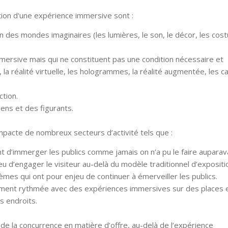
éation d'une expérience immersive sont :
on des mondes imaginaires (les lumières, le son, le décor, les cos
immersive mais qui ne constituent pas une condition nécessaire et
, la réalité virtuelle, les hologrammes, la réalité augmentée, les c
action.
iens et des figurants.
mpacte de nombreux secteurs d’activité tels que :
nt d’immerger les publics comme jamais on n’a pu le faire aupara
eu d’engager le visiteur au-delà du modèle traditionnel d’exposit
mes qui ont pour enjeu de continuer à émerveiller les publics.
galement rythmée avec des expériences immersives sur des places 
es endroits.
r de la concurrence en matière d’offre, au-delà de l’expérience