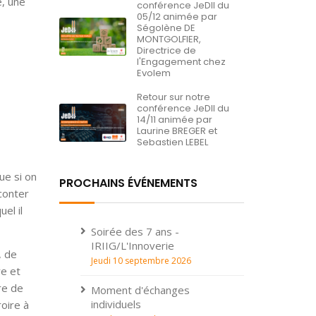
e, une
conférence JeDII du
05/12 animée par
Ségolène DE
MONTGOLFIER,
Directrice de
l'Engagement chez
Evolem
Retour sur notre
conférence JeDII du
14/11 animée par
Laurine BREGER et
Sebastien LEBEL
ue si on
PROCHAINS ÉVÉNEMENTS
conter
el il
Soirée des 7 ans -
IRIIG/L'Innoverie
, de
Jeudi 10 septembre 2026
re et
re de
Moment d'échanges
individuels
roire à