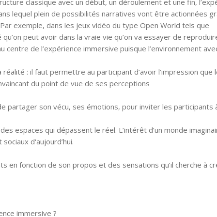
 structure classique avec un début, un déroulement et une fin, l’exp
ns lequel plein de possibilités narratives vont être actionnées g
. Par exemple, dans les jeux vidéo du type Open World tels que
é qu’on peut avoir dans la vraie vie qu’on va essayer de reprodui
st au centre de l’expérience immersive puisque l’environnement ave
 réalité : il faut permettre au participant d’avoir l’impression que 
onvaincant du point de vue de ses perceptions
t de partager son vécu, ses émotions, pour inviter les participants 
r des espaces qui dépassent le réel. L’intérêt d’un monde imaginai
et sociaux d'aujourd’hui.
ts en fonction de son propos et des sensations qu’il cherche à cr
rience immersive ?