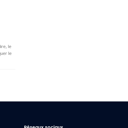
e
re, le
uer le
Réseaux sociaux