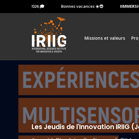
3 octobre 2026 🎓
Bonnes vacances ☀️😎
IIMMERSION:
M
Missions et valeurs
Pr
Les Jeudis de l'Innovation IRIIG 