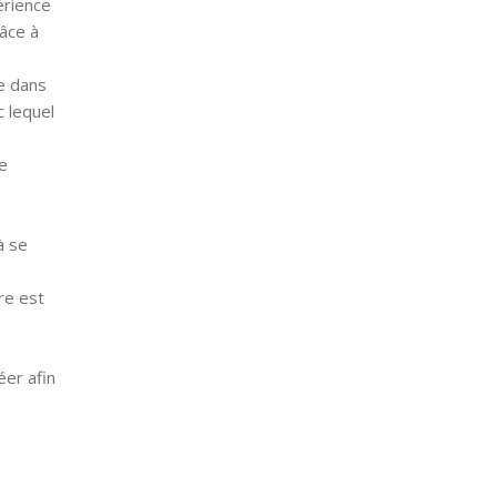
érience
râce à
re dans
c lequel
le
à se
re est
éer afin