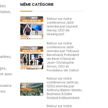
MÊME CATÉGORIE
cées
tation,
Retour sur notre
conférence JeDII
animée par Laurent
Geray, CEO de
Greenpact
Retour sur notre
conférence JeDII
animée par Thibaud
Bersihand, Président
aitées,
de Bear’s Hand et
Jean-Christophe
Simon, CEO et
ages,
Fondateur de Calsoï
ent avec
Retour sur notre
conférence JeDII du
issance
13/02 animée par
Anthony Bleton-Martin,
 nos
Business & Data
Analyst indépendant
Retour sur notre