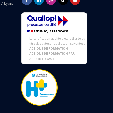
07 Lyon,
La certification qualité a été délivrée au
titre des catégories d'action suivantes :
ACTIONS DE FORMATION
ACTIONS DE FORMATION PAR
APPRENTISSAGE
 réglementations. Personnalisez vos préférences pour contrôler 