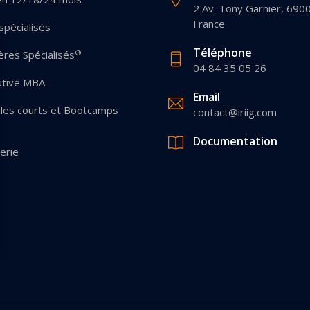
2 Av. Tony Garnier, 690
France
pécialisés
Téléphone
®
res Spécialisés
04 84 35 05 26
utive MBA
Email
les courts et Bootcamps
contact@iriig.com
Documentation
erie
 Options
ètres de confidentialité, en garantissant la conformité avec les