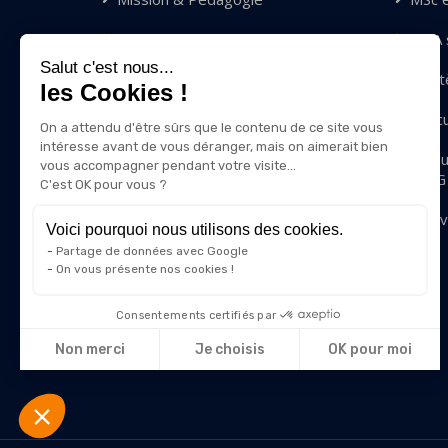
Compétences & Valeurs
MBA s
Salut c'est nous...
les Cookies !
Diversité & Inclusion
Mastè
On a attendu d'être sûrs que le
Qui sommes-nous ?
Exec
contenu de ce site vous intéresse
avant de vous déranger, mais on aimerait bien vous
Nous rejoindre
Modu
accompagner pendant votre visite...
IRIIG
C'est OK pour vous ?
Contact
Innov
Voici pourquoi nous utilisons des cookies.
Partage de données avec Google
On vous présente nos cookies !
Consentements certifiés par
Non merci
Je choisis
OK pour moi
Axeptio consent
Plateforme de Gestion du Consentement : Personnalisez vos
Notre plateforme vous permet d'adapter et de gérer vos param