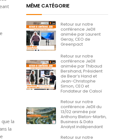
MÊME CATÉGORIE
geant
Retour sur notre
conférence JeDII
de
animée par Laurent
Geray, CEO de
Greenpact
Retour sur notre
conférence JeDII
animée par Thibaud
Bersihand, Président
de Bear’s Hand et
Jean-Christophe
Simon, CEO et
Fondateur de Calsoï
Retour sur notre
conférence JeDII du
13/02 animée par
Anthony Bleton-Martin,
 que la
Business & Data
Analyst indépendant
ans la
le
Retour sur notre