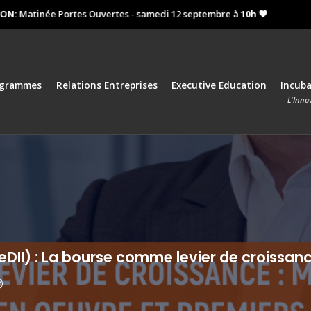
Matinée Portes Ouvertes - samedi 12 septembre à
10h 🧡
Procha
ogrammes
Relations Entreprises
Executive Education
Incub
L'Inno
(JeDII) : La bourse comme levier de croissan
©