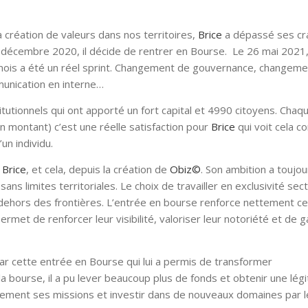
création de valeurs dans nos territoires,
Brice
a dépassé ses cr
4 décembre 2020, il décide de rentrer en Bourse. Le 26 mai 2021
5 mois a été un réel sprint. Changement de gouvernance, changeme
mmunication en interne…
itutionnels qui ont apporté un fort capital et 4990 citoyens. Chaqu
n montant) c’est une réelle satisfaction pour
Brice
qui voit cela 
un individu.
e
Brice
, et cela, depuis la création de
Obiz©
. Son ambition a toujo
ns limites territoriales. Le choix de travailler en exclusivité sect
ehors des frontières. L’entrée en bourse renforce nettement ce
 permet de renforcer leur visibilité, valoriser leur notoriété et de 
r cette entrée en Bourse qui lui a permis de transformer
la bourse, il a pu lever beaucoup plus de fonds et obtenir une légi
ement ses missions et investir dans de nouveaux domaines par l