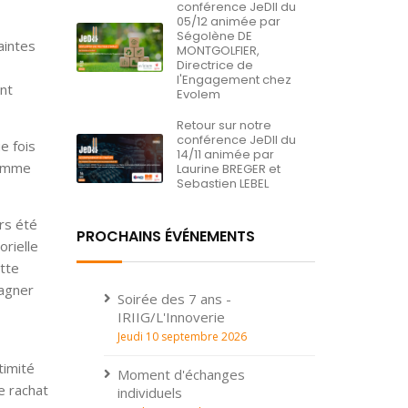
conférence JeDII du
05/12 animée par
Ségolène DE
aintes
MONTGOLFIER,
Directrice de
,
l'Engagement chez
nt
Evolem
Retour sur notre
conférence JeDII du
e fois
14/11 animée par
comme
Laurine BREGER et
Sebastien LEBEL
urs été
PROCHAINS ÉVÉNEMENTS
orielle
tte
gagner
Soirée des 7 ans -
IRIIG/L'Innoverie
Jeudi 10 septembre 2026
timité
Moment d'échanges
e rachat
individuels