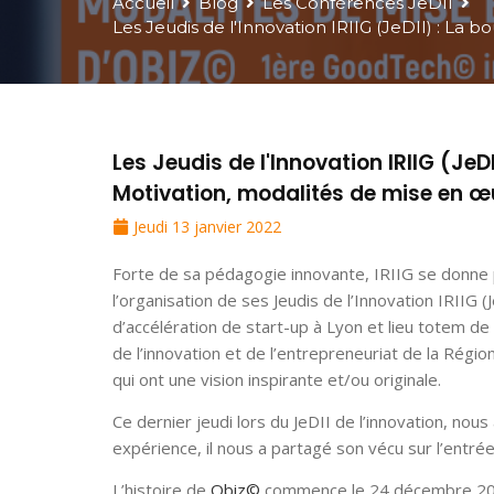
Accueil
Blog
Les Conférences JeDII
Les Jeudis de l'Innovation IRIIG (JeDII) : La
Les Jeudis de l'Innovation IRIIG (Je
Motivation, modalités de mise en œ
Jeudi 13 janvier 2022
Forte de sa pédagogie innovante, IRIIG se donne p
l’organisation de ses Jeudis de l’Innovation IRIIG (
d’accélération de start-up à Lyon et lieu totem d
de l’innovation et de l’entrepreneuriat de la Régi
qui ont une vision inspirante et/ou originale.
Ce dernier jeudi lors du JeDII de l’innovation, nous
expérience, il nous a partagé son vécu sur l’entr
L’histoire de
Obiz©
commence le 24 décembre 2010