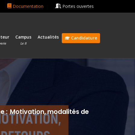
in rentrée le 13 octobre 2026 🎓
Bonnes vacances ☀️😎
Documentation
Portes ouvertes
ateur
Campus
Actualités
Candidature
verie
Le II
ce : Motivation, modalités de