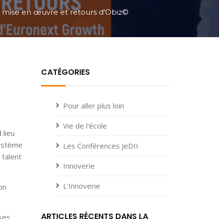
de mise en œuvre et retours d'Obiz©
CATÉGORIES
Pour aller plus loin
Vie de l'école
 lieu
système
Les Conférences JeDII
 talent
Innoverie
L'Innoverie
on
ARTICLES RÉCENTS DANS LA
ses