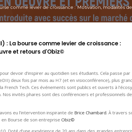
 bourse comme levier de croissance : Motivation, modalités 
DII) : La bourse comme levier de croissance :
uvre et retours d'Obiz©
our devoir d’inspirer au quotidien ses étudiants. Cela passe par
JeDII) deux fois par mois au H7 (et en visioconférence), plus grand
e la French Tech. Ces événements sont publics et ouverts à l’éco
on. Nos invités phares sont des conférenciers et professionnels de
 avons eu l’intervention inspirante de
Brice Chambard
. À travers s
ée en Bourse de son entreprise
Obiz©
. Doté d’une expérience de 20 ans dans des grandes entrepri