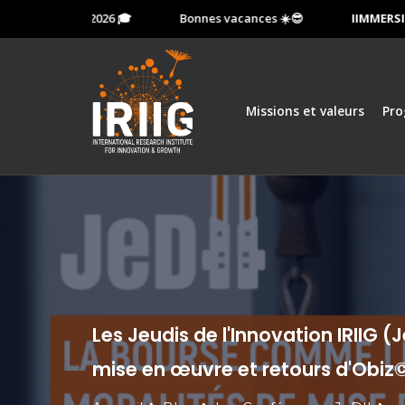
 13 octobre 2026 🎓
Bonnes vacances ☀️😎
IIMMERSION:
Missions et valeurs
Pr
Les Jeudis de l'Innovation IRIIG 
mise en œuvre et retours d'Obiz