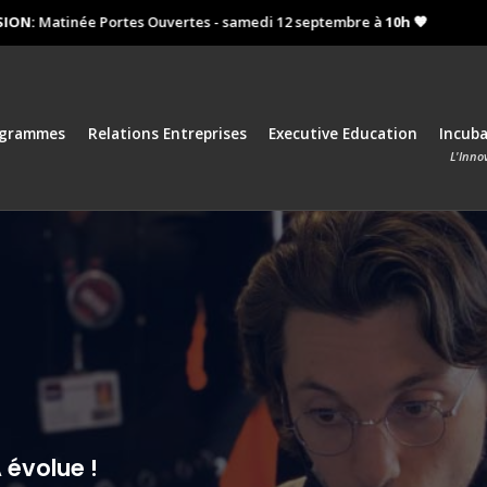
:
Matinée Portes Ouvertes - samedi 12 septembre à
10h 🧡
Proch
ogrammes
Relations Entreprises
Executive Education
Incub
L'Inno
évolue !