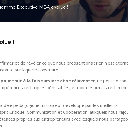
ramme Executive MBA évolue !
lue !
nfirmer et de révéler ce que nous pressentions : rien n’est étern
tante sur laquelle construire.
,
pour tout à la fois survivre et se réinventer
, ne peut se con
compétences techniques périssables, et doit désormais recherche
modèle pédagogique un concept développé par les meilleurs
esprit Critique, Communication et Coopération, auxquels nous rajo
étences propres aux entrepreneurs avec lesquels nous partage
n.