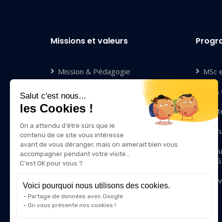
Missions et valeurs
Prog
Mission & Pédagogie
MSc 
Compétences & Valeurs
MBA s
Salut c'est nous...
les Cookies !
Diversité & Inclusion
Mastè
On a attendu d'être sûrs que le
Qui sommes-nous ?
Exec
contenu de ce site vous intéresse
avant de vous déranger, mais on aimerait bien vous
Nous rejoindre
Modu
accompagner pendant votre visite...
IRIIG
C'est OK pour vous ?
Contact
Innov
Voici pourquoi nous utilisons des cookies.
Partage de données avec Google
On vous présente nos cookies !