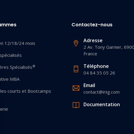
rammes
Contactez-nous
Adresse
en 12/18/24 mois
2 Av. Tony Garnier, 690
France
pécialisés
Téléphone
®
res Spécialisés
04 84 35 05 26
utive MBA
Email
les courts et Bootcamps
contact@iriig.com
Documentation
erie