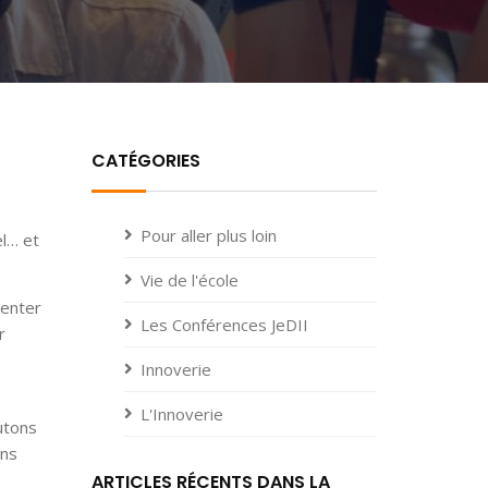
CATÉGORIES
Pour aller plus loin
el… et
Vie de l'école
tenter
Les Conférences JeDII
r
Innoverie
L'Innoverie
utons
ons
ARTICLES RÉCENTS DANS LA