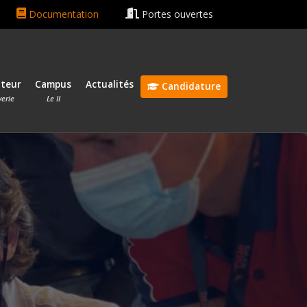
ain rentrée le 13 octobre 2026 🎓
Bonnes vacances ☀️😎
Documentation
Portes ouvertes
ateur
Campus
Actualités
Candidature
verie
Le II