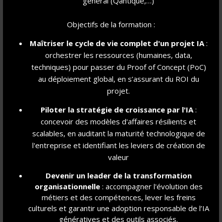
général (Qantique,…)
Objectifs de la formation :
Maîtriser le cycle de vie complet d'un projet IA
:
orchestrer les ressources (humaines, data,
techniques) pour passer du Proof of Concept (PoC)
au déploiement global, en s’assurant du ROI du
projet.
Piloter la stratégie de croissance par l'IA
:
concevoir des modèles d'affaires résilients et
Nos étudiants témoignent : Tessa Gasnier
scalables, en auditant la maturité technologique de
de Barros, cheffe de projet de la Nuit de
l'entreprise et identifiant les leviers de création de
l'Innovation à Impact Solidaire 2026
valeur
Vendredi 27 février 2026
Devenir un leader de la transformation
Je m'appelle Tessa Gasnier et je suis actuellement en MSc 2
organisationnelle
: accompagner l'évolution des
métiers et des compétences, lever les freins
Management des projets d'innovation et entrepreneuriat à
culturels et garantir une adoption responsable de l’IA
IRIIG. En parallèle de ma formation, j'effectue une alternance
génératives et des outils associés.
à la CNR en tant que chargée de projet innovation et R&D...