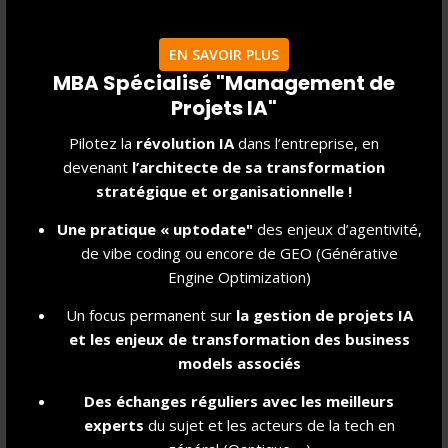
Au-delà des échanges et des réflexions, cette édition a surtout été
marquée par l’engagement des participants. Pendant l'innovathon de
EN SAVOIR PLUS
24 heures, ils ont imaginé des projets à impact pour renforcer le lien
MBA Spécialisé "Management de
social. Voici les témoignages de quatre d’entre eux ...
Projets IA"
Pilotez la
révolution IA
dans l’entreprise, en
LIRE LA SUITE
devenant
l’architecte de sa transformation
stratégique et organisationnelle !
Une pratique « uptodate"
des enjeux d’agentivité,
de vibe coding ou encore de GEO (Générative
Engine Optimization)
Un focus permanent sur
la gestion de projet
s IA
et les enjeux de transformation des business
models associés
Des échanges réguliers avec les meilleurs
experts
du sujet et les acteurs de la tech en