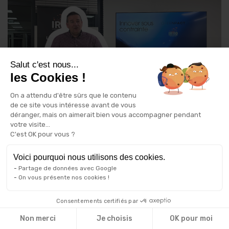
Salut c'est nous...
les Cookies !
On a attendu d'être sûrs que le contenu
de ce site vous intéresse avant de vous
déranger, mais on aimerait bien vous accompagner pendant
votre visite...
C'est OK pour vous ?
Retour sur notre conférence JeDII animée
Voici pourquoi nous utilisons des cookies.
par Laurent Geray, CEO de Greenpact
Partage de données avec Google
On vous présente nos cookies !
Jeudi 15 janvier 2026
Consentements certifiés par
Jeudi 15 janvier 2026, IRIIG a accueilli une nouvelle
conférence du cycle JEDII, format emblématique de l’école
Non merci
Je choisis
OK pour moi