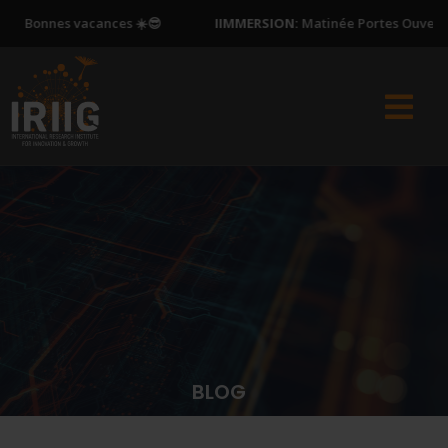
vacances ☀️😎
IIMMERSION:
Matinée Portes Ouvertes - samedi
BLOG