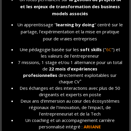
et les enjeux de transformation des business
models associés
Un apprentissage "
learning by doing
" centré sur le
partage, l'expérimentation et la mise en pratique
pour de vraies entreprises
Une pédagogie basée sur les
soft skills
("
6C
") et
les valeurs de l'entrepreneur
7 missions, 1 stage et/ou 1 alternance pour un total
de
22 mois d’expériences
profesionnelles
directement exploitables sur
*
chaque CV
Des échanges et des interactions avec plus de 50
dirigeants et experts en poste
Deux ans d'immersion au cœur des écosystèmes
Retour sur la Nuit de l'Innovation à Impact
régionaux de l'Innovation, de l'impact, de
l'entrepreneuriat et de la Tech
Solidaire : Les participants témoignent !
Un coaching et un accompagnement carrière
Vendredi 27 février 2026
personnalisé intégré :
ARIIANE