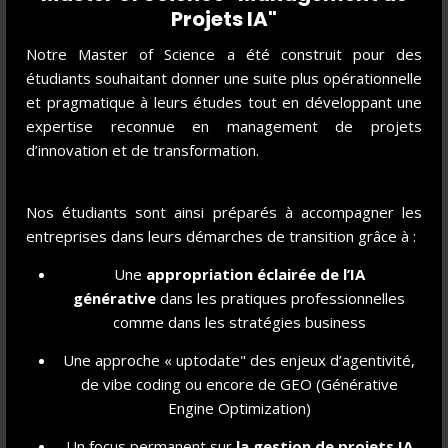
Projets IA"
fondatrice de We Flow Green
Notre Master of Science a été construit pour des
Lundi 2 mars 2026
étudiants souhaitant donner une suite plus opérationnelle
Je suis Florence Perrier, docteur vétérinaire de formation
et pragmatique à leurs études tout en développant une
tombée amoureuse de la nature — et des vaches, surtout
expertise reconnue en management de projets
— et quelque part, c'est cette passion qui a guidé toute ma
d’innovation et de transformation.
trajectoire. J'ai passé 25 ans dans l'industrie
pharmaceutique, d'abord dans le marketing, puis à
Nos étudiants sont ainsi préparés à accompagner les
construire la stratégie numérique et accompagner des ...
entreprises dans leurs démarches de transition grâce à :
LIRE LA SUITE
Une
appropriation éclairée de l’IA
générative
dans les pratiques professionnelles
comme dans les stratégies business
Une approche « uptodate" des enjeux d’agentivité,
de vibe coding ou encore de GEO (Générative
Engine Optimization)
Un focus permanent sur
la gestion de projet
s IA