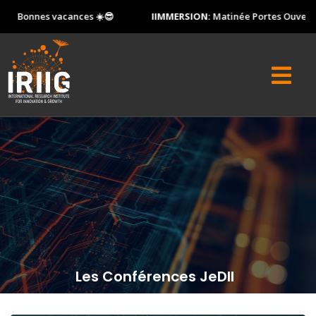
acances ☀️😎
IIMMERSION:
Matinée Portes Ouvertes - samedi 
Les Conférences JeDII